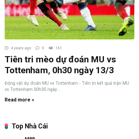
4 years ago
0
161
Tiên tri mèo dự đoán MU vs
Tottenham, 0h30 ngày 13/3
Động vật dự đoán MU vs Tottenham - Tiên tri kết quả trận MU
vs Tottenham 00h30 ngày ...
Read more »
Top Nhà Cái