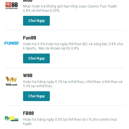
M88
Nhận hoàn trả không giới hạn tổng cược Casino Trực Tuyến
0.8% và thể thao 0.33%.
Chơi Ngay
Fun88
Hoàn trả 0.5% hoàn trả ngày thể thao IBC và sòng bài, 0.8% cho
E-Sports,. Nếu tài khoản vip thì 0.8%.
Chơi Ngay
W88
Hoàn trả hàng ngày 0.2% tại a-thể thao, i-thể thao, x-thể thao và
0.3% tại e-thể thao.
Chơi Ngay
FB88
Hoàn trả hàng ngày 0.5% tại thể thao và 1% cho casino trực
tuyến