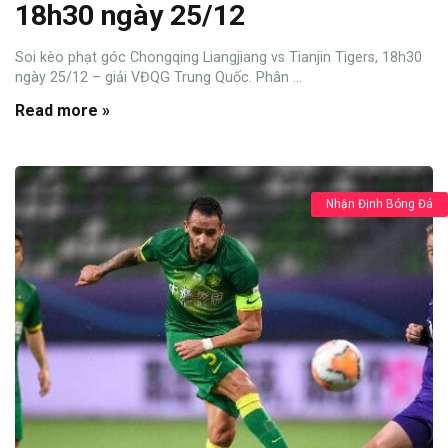
18h30 ngày 25/12
Soi kèo phạt góc Chongqing Liangjiang vs Tianjin Tigers, 18h30
ngày 25/12 – giải VĐQG Trung Quốc. Phân ...
Read more »
Nhận Định Bóng Đá