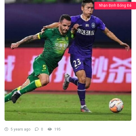
Nhận Định Bóng Đá
5 years ago
0
195