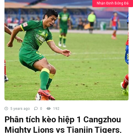
Nhận Định Bóng Đá
5 years ago
0
192
Phân tích kèo hiệp 1 Cangzhou
Mighty Lions vs Tianjin Tigers,