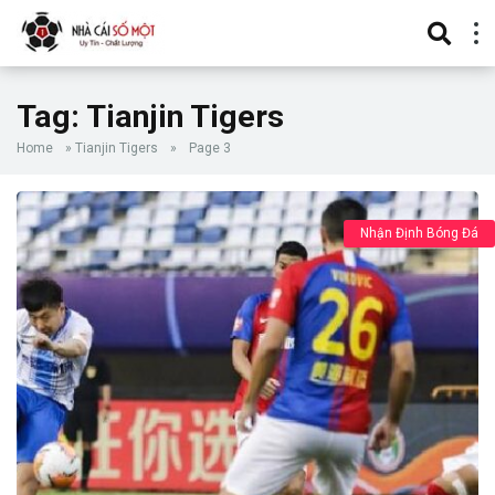
Tag:
Tianjin Tigers
Home
»
Tianjin Tigers
»
Page 3
Nhận Định Bóng Đá