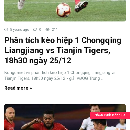
5 years ago
0
211
Phân tích kèo hiệp 1 Chongqing
Liangjiang vs Tianjin Tigers,
18h30 ngày 25/12
Bongdanet.vn phân tích kèo hiệp 1 Chongqing Liangjiang vs
Tianjin Tigers, 18h30 ngày 25/12 - giải VĐQG Trung ...
Read more »
Nhận Định Bóng Đá