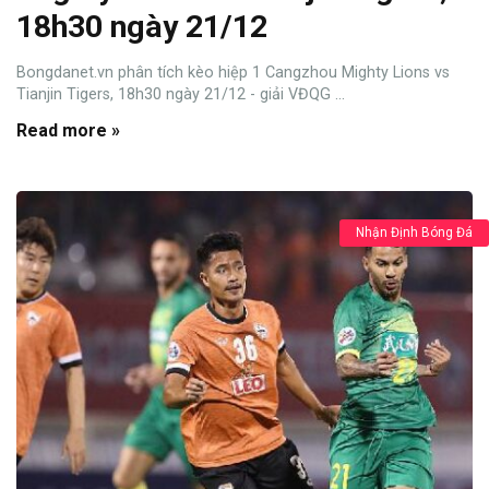
18h30 ngày 21/12
Bongdanet.vn phân tích kèo hiệp 1 Cangzhou Mighty Lions vs
Tianjin Tigers, 18h30 ngày 21/12 - giải VĐQG ...
Read more »
Nhận Định Bóng Đá