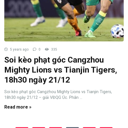
5 years ago
0
335
Soi kèo phạt góc Cangzhou
Mighty Lions vs Tianjin Tigers,
18h30 ngày 21/12
Soi kèo phạt góc Cangzhou Mighty Lions vs Tianjin Tigers,
18h30 ngày 21/12 – giải VĐQG Úc. Phân ...
Read more »