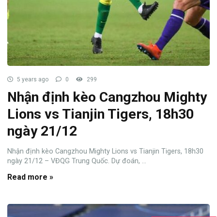
5 years ago
0
299
Nhận định kèo Cangzhou Mighty
Lions vs Tianjin Tigers, 18h30
ngày 21/12
Nhận định kèo Cangzhou Mighty Lions vs Tianjin Tigers, 18h30
ngày 21/12 – VĐQG Trung Quốc. Dự đoán, ...
Read more »