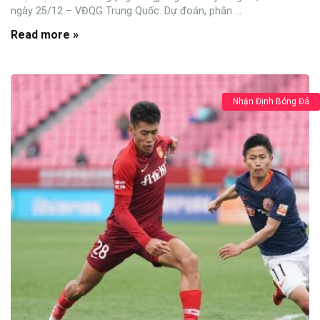
ngày 25/12 – VĐQG Trung Quốc. Dự đoán, phân ...
Read more »
Nhận Định Bóng Đá