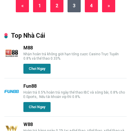
«
1
2
3
4
»
Top Nhà Cái
M88
Nhận hoàn trả không giới hạn tổng cược Casino Trực Tuyến
0.8% và thể thao 0.33%.
Chơi Ngay
Fun88
Hoàn trả 0.5% hoàn trả ngày thể thao IBC và sòng bài, 0.8% cho
E-Sports,. Nếu tài khoản vip thì 0.8%.
Chơi Ngay
W88
Hoàn trả hàng ngày 0.2% tại a-thể thao, i-thể thao, x-thể thao và