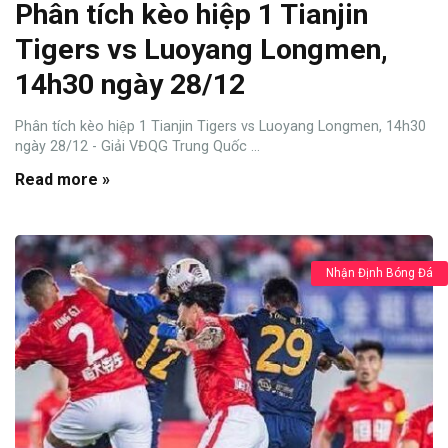
Phân tích kèo hiệp 1 Tianjin
Tigers vs Luoyang Longmen,
14h30 ngày 28/12
Phân tích kèo hiệp 1 Tianjin Tigers vs Luoyang Longmen, 14h30
ngày 28/12 - Giải VĐQG Trung Quốc ...
Read more »
Nhận Định Bóng Đá