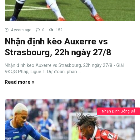
4 years ago
0
152
Nhận định kèo Auxerre vs
Strasbourg, 22h ngày 27/8
Nhận định kèo Auxerre vs Strasbourg, 22h ngày 27/8 - Giải
VĐQG Pháp, Ligue 1. Dự đoán, phân ...
Read more »
Nhận Định Bóng Đá