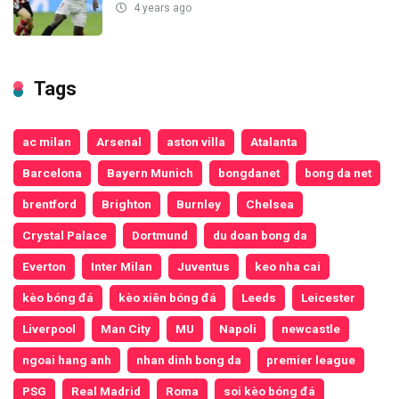
4 years ago
Tags
ac milan
Arsenal
aston villa
Atalanta
Barcelona
Bayern Munich
bongdanet
bong da net
brentford
Brighton
Burnley
Chelsea
Crystal Palace
Dortmund
du doan bong da
Everton
Inter Milan
Juventus
keo nha cai
kèo bóng đá
kèo xiên bóng đá
Leeds
Leicester
Liverpool
Man City
MU
Napoli
newcastle
ngoai hang anh
nhan dinh bong da
premier league
PSG
Real Madrid
Roma
soi kèo bóng đá