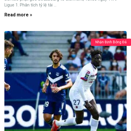
Ligue 1. Phân tích tỷ lệ tài ...
Read more »
Nhận Định Bóng Đá