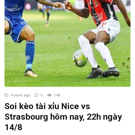
4 years ago
0
148
Soi kèo tài xỉu Nice vs
Strasbourg hôm nay, 22h ngày
14/8