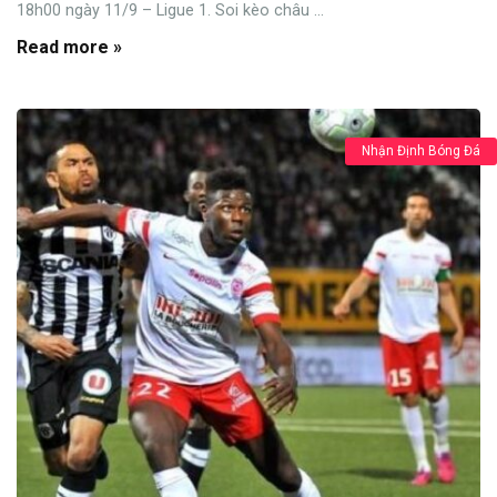
18h00 ngày 11/9 – Ligue 1. Soi kèo châu ...
Read more »
Nhận Định Bóng Đá