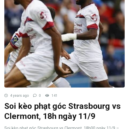
4 years ago
0
141
Soi kèo phạt góc Strasbourg vs
Clermont, 18h ngày 11/9
Soi kèo phạt góc Strasbourg vs Clermont, 18h00 ngày 11/9 –