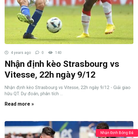
4 years ago
0
140
Nhận định kèo Strasbourg vs
Vitesse, 22h ngày 9/12
Nhận định kèo Strasbourg vs Vitesse, 22h ngày 9/12 - Giải giao
hữu QT. Dự đoán, phân tích ...
Read more »
Nhận Định Bóng Đá