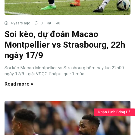
4 years ago
0
140
Soi kèo, dự đoán Macao
Montpellier vs Strasbourg, 22h
ngày 17/9
Soi kèo Macao Montpellier vs Strasbourg hôm nay lúc 22h00
ngày 17/9 - giải VĐQG Pháp/Ligue 1 mùa ...
Read more »
Nhận Định Bóng Đá