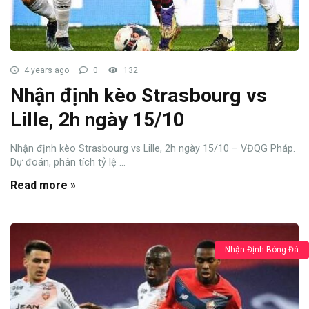
4 years ago
0
132
Nhận định kèo Strasbourg vs
Lille, 2h ngày 15/10
Nhận định kèo Strasbourg vs Lille, 2h ngày 15/10 – VĐQG Pháp.
Dự đoán, phân tích tỷ lệ ...
Read more »
Nhận Định Bóng Đá