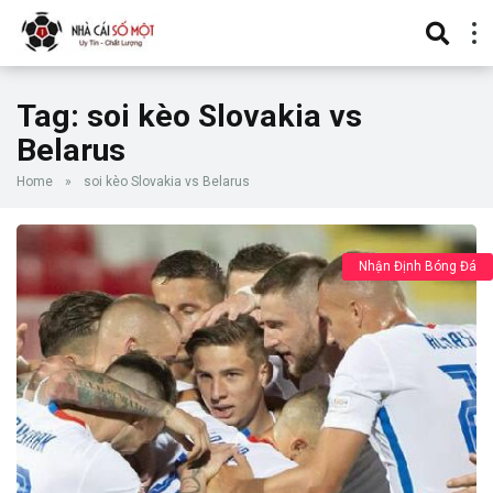
Tag:
soi kèo Slovakia vs
Belarus
Home
»
soi kèo Slovakia vs Belarus
Nhận Định Bóng Đá