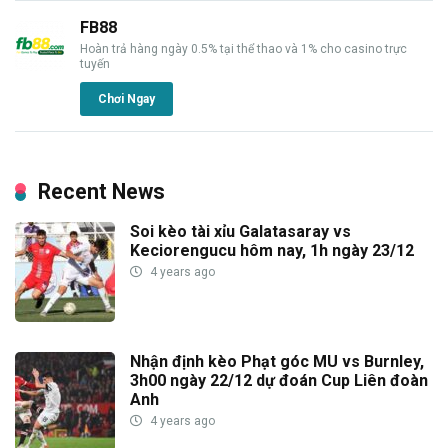
FB88
Hoàn trả hàng ngày 0.5% tại thể thao và 1% cho casino trực
tuyến
Chơi Ngay
Recent News
Soi kèo tài xỉu Galatasaray vs
Keciorengucu hôm nay, 1h ngày 23/12
4 years ago
Nhận định kèo Phạt góc MU vs Burnley,
3h00 ngày 22/12 dự đoán Cup Liên đoàn
Anh
4 years ago