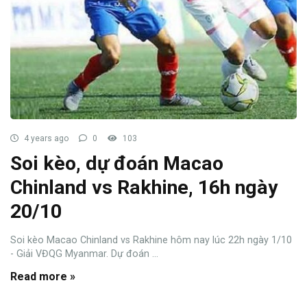
4 years ago
0
103
Soi kèo, dự đoán Macao
Chinland vs Rakhine, 16h ngày
20/10
Soi kèo Macao Chinland vs Rakhine hôm nay lúc 22h ngày 1/10
- Giải VĐQG Myanmar. Dự đoán ...
Read more »