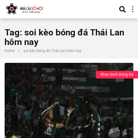
Tag:
soi kèo bóng đá Thái Lan
hôm nay
Home
»
soi kèo bóng đá Thái Lan hôm nay
Nhận Định Bóng Đá