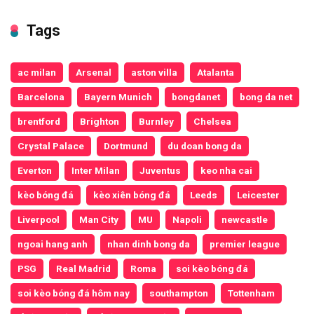
Tags
ac milan
Arsenal
aston villa
Atalanta
Barcelona
Bayern Munich
bongdanet
bong da net
brentford
Brighton
Burnley
Chelsea
Crystal Palace
Dortmund
du doan bong da
Everton
Inter Milan
Juventus
keo nha cai
kèo bóng đá
kèo xiên bóng đá
Leeds
Leicester
Liverpool
Man City
MU
Napoli
newcastle
ngoai hang anh
nhan dinh bong da
premier league
PSG
Real Madrid
Roma
soi kèo bóng đá
soi kèo bóng đá hôm nay
southampton
Tottenham