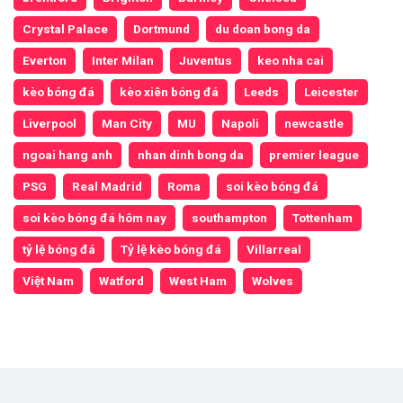
Crystal Palace
Dortmund
du doan bong da
Everton
Inter Milan
Juventus
keo nha cai
kèo bóng đá
kèo xiên bóng đá
Leeds
Leicester
Liverpool
Man City
MU
Napoli
newcastle
ngoai hang anh
nhan dinh bong da
premier league
PSG
Real Madrid
Roma
soi kèo bóng đá
soi kèo bóng đá hôm nay
southampton
Tottenham
tỷ lệ bóng đá
Tỷ lệ kèo bóng đá
Villarreal
Việt Nam
Watford
West Ham
Wolves