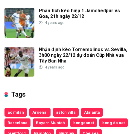
Phân tích kèo hiệp 1 Jamshedpur vs
Goa, 21h ngày 22/12
4 years ago
Nhận định kèo Torremolinos vs Sevilla,
3h00 ngày 22/12 dự đoán Cúp Nhà vua
Tây Ban Nha
4 years ago
Tags
ac milan
Arsenal
aston villa
Atalanta
Barcelona
Bayern Munich
bongdanet
bong da net
brentford
Brighton
Burnley
Chelsea