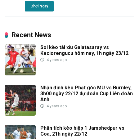
Chơi Ngay
Recent News
Soi kèo tài xỉu Galatasaray vs
Keciorengucu hôm nay, 1h ngày 23/12
4 years ago
Nhận định kèo Phạt góc MU vs Burnley,
3h00 ngày 22/12 dự đoán Cup Liên đoàn
Anh
4 years ago
Phân tích kèo hiệp 1 Jamshedpur vs
Goa, 21h ngày 22/12