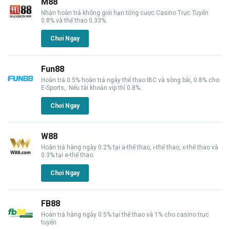
M88
Nhận hoàn trả không giới hạn tổng cược Casino Trực Tuyến
0.8% và thể thao 0.33%.
Chơi Ngay
Fun88
Hoàn trả 0.5% hoàn trả ngày thể thao IBC và sòng bài, 0.8% cho
E-Sports,. Nếu tài khoản vip thì 0.8%.
Chơi Ngay
W88
Hoàn trả hàng ngày 0.2% tại a-thể thao, i-thể thao, x-thể thao và
0.3% tại e-thể thao.
Chơi Ngay
FB88
Hoàn trả hàng ngày 0.5% tại thể thao và 1% cho casino trực
tuyến