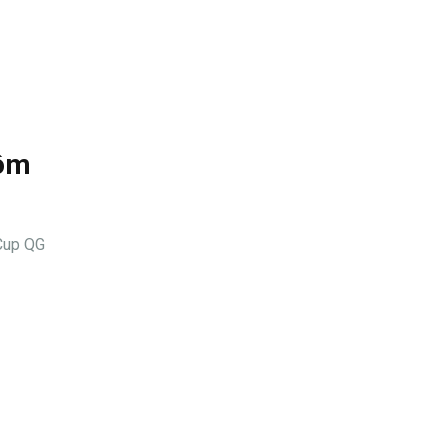
hôm
 Cup QG