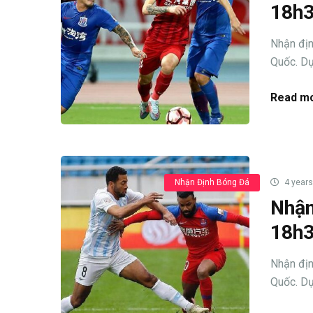
18h3
Nhận địn
Quốc. Dự
Read mo
Nhận Định Bóng Đá
4 years
Nhận
18h3
Nhận địn
Quốc. Dự 