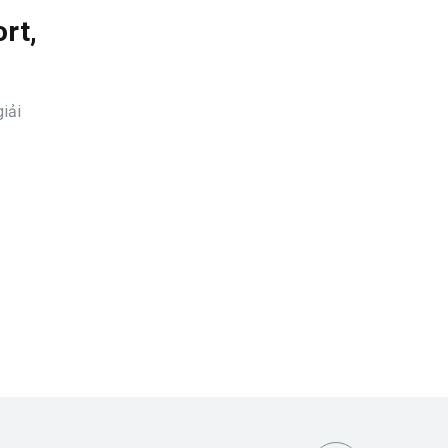
rt,
iải