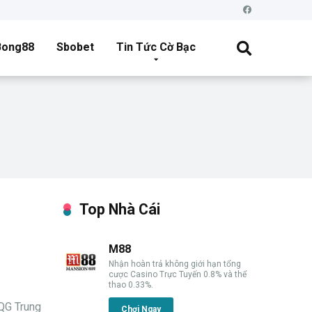
Bong88
Sbobet
Tin Tức Cờ Bạc
Top Nhà Cái
M88
Nhận hoàn trả không giới hạn tổng
cược Casino Trực Tuyến 0.8% và thể
thao 0.33%.
QG Trung
Chơi Ngay