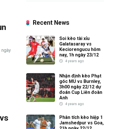
Recent News
un
Soi kèo tài xỉu
Galatasaray vs
Keciorengucu hôm
0 ngày
nay, 1h ngày 23/12
4 years ago
Nhận định kèo Phạt
góc MU vs Burnley,
3h00 ngày 22/12 dự
đoán Cup Liên đoàn
Anh
4 years ago
 vs
Phân tích kèo hiệp 1
Jamshedpur vs Goa,
21h ngày 22/12