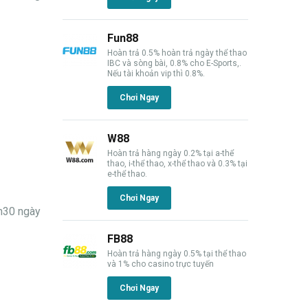
Fun88
Hoàn trả 0.5% hoàn trả ngày thể thao
IBC và sòng bài, 0.8% cho E-Sports,.
Nếu tài khoản vip thì 0.8%.
Chơi Ngay
W88
Hoàn trả hàng ngày 0.2% tại a-thể
thao, i-thể thao, x-thể thao và 0.3% tại
e-thể thao.
Chơi Ngay
8h30 ngày
FB88
Hoàn trả hàng ngày 0.5% tại thể thao
và 1% cho casino trực tuyến
Chơi Ngay