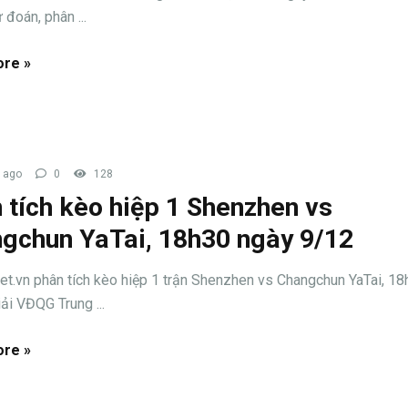
 đoán, phân ...
re »
 ago
0
128
 tích kèo hiệp 1 Shenzhen vs
gchun YaTai, 18h30 ngày 9/12
t.vn phân tích kèo hiệp 1 trận Shenzhen vs Changchun YaTai, 1
ải VĐQG Trung ...
re »