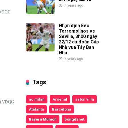
4 years ago
i VĐQG
Nhận định kèo
Torremolinos vs
Sevilla, 3h00 ngày
22/12 dự đoán Cúp
Nhà vua Tây Ban
Nha
4 years ago
Tags
ac milan
Arsenal
aston villa
ải VĐQG
Atalanta
Barcelona
Bayern Munich
bongdanet