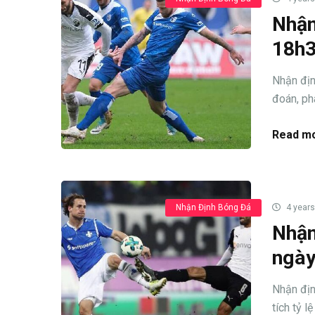
Nhận
18h3
Nhận đị
đoán, phân
Read mo
Nhận Định Bóng Đá
4 years
Nhận
ngày
Nhận địn
tích tỷ lệ .