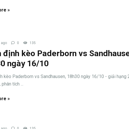
re »
 ago
0
135
 định kèo Paderborn vs Sandhause
0 ngày 16/10
h kèo Paderborn vs Sandhausen, 18h30 ngày 16/10 - giải hạng 
phân tích ...
re »
 ago
0
135