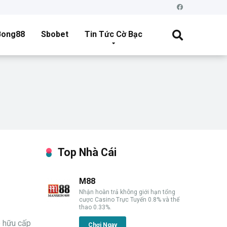
Bong88
Sbobet
Tin Tức Cờ Bạc
Top Nhà Cái
M88
Nhận hoàn trả không giới hạn tổng
cược Casino Trực Tuyến 0.8% và thể
thao 0.33%.
o hữu cấp
Chơi Ngay