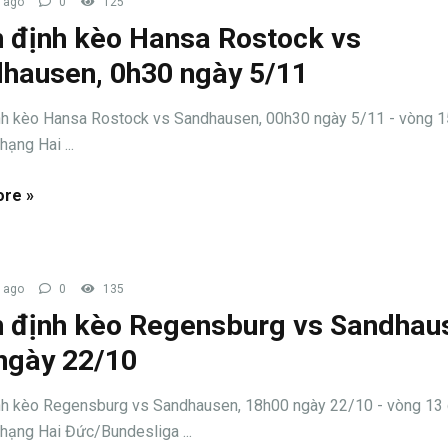
 ago
0
125
 định kèo Hansa Rostock vs
hausen, 0h30 ngày 5/11
h kèo Hansa Rostock vs Sandhausen, 00h30 ngày 5/11 - vòng 15
ạng Hai ...
re »
 ago
0
135
 định kèo Regensburg vs Sandhau
ngày 22/10
h kèo Regensburg vs Sandhausen, 18h00 ngày 22/10 - vòng 13 
hạng Hai Đức/Bundesliga ...