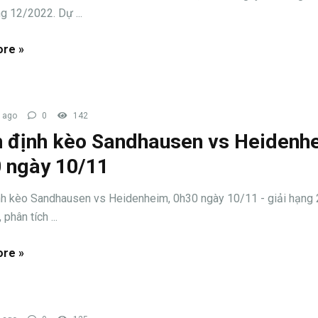
g 12/2022. Dự ...
re »
 ago
0
142
 định kèo Sandhausen vs Heidenh
 ngày 10/11
h kèo Sandhausen vs Heidenheim, 0h30 ngày 10/11 - giải hạng 
phân tích ...
re »