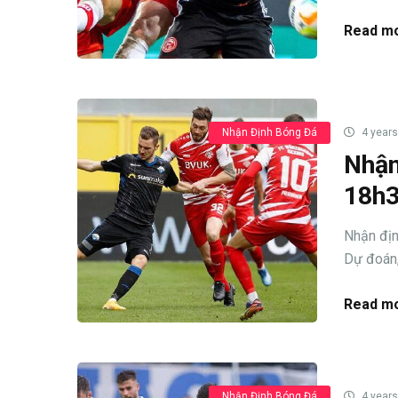
Read mo
Nhận Định Bóng Đá
4 years
Nhận
18h3
Nhận địn
Dự đoán, 
Read mo
Nhận Định Bóng Đá
4 years