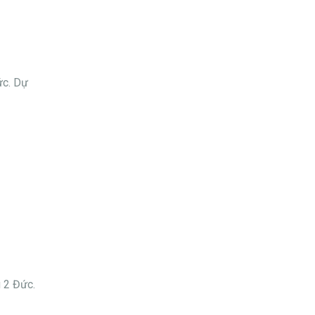
ức. Dự
 2 Đức.