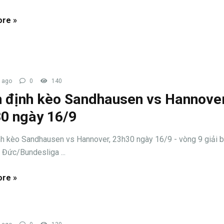
re »
 ago
0
140
 định kèo Sandhausen vs Hannover
0 ngày 16/9
h kèo Sandhausen vs Hannover, 23h30 ngày 16/9 - vòng 9 giải 
 Đức/Bundesliga ...
re »