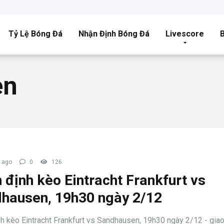
Tỷ Lệ Bóng Đá
Nhận Định Bóng Đá
Livescore
en
 ago
0
126
 định kèo Eintracht Frankfurt vs
hausen, 19h30 ngày 2/12
h kèo Eintracht Frankfurt vs Sandhausen, 19h30 ngày 2/12 - gia