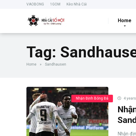
VAOBONG
1GOM
Kèo Nhà Cái
Home
Tag:
Sandhaus
Home
»
Sandhausen
Nhận Định Bóng Đá
4 years
Nhận
Sand
Nhận địn