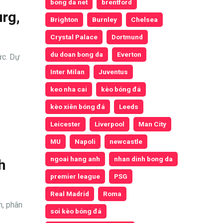
bong da net
brentford
rg,
Brighton
Burnley
Chelsea
Crystal Palace
Dortmund
du doan bong da
Everton
ức. Dự
Inter Milan
Juventus
keo nha cai
kèo bóng đá
kèo xiên bóng đá
Leeds
Leicester
Liverpool
Man City
MU
Napoli
newcastle
ngoai hang anh
nhan dinh bong da
h
premier league
PSG
Real Madrid
Roma
n, phân
soi kèo bóng đá