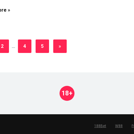
re »
2
…
4
5
»
18+
188Bet
W88
F