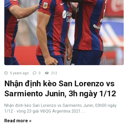
5 years ago
0
212
Nhận định kèo San Lorenzo vs
Sarmiento Junin, 3h ngày 1/12
Nhận định kèo San Lorenzo vs Sarmiento Junin, 03h00 ngày
1/12 - vòng 23 giải VĐQG Argentina 2021. ...
Read more »