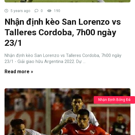
5 years ago
0
190
Nhận định kèo San Lorenzo vs
Talleres Cordoba, 7h00 ngày
23/1
Nhận định kèo San Lorenzo vs Talleres Cordoba, 7h00 ngày
23/1 - Giải giao hữu Argentina 2022. Dự ...
Read more »
Nhận Định Bóng Đá