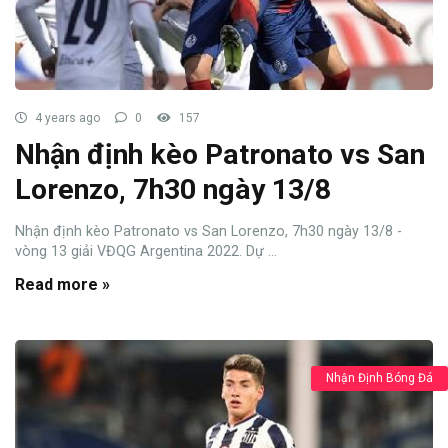
4 years ago
0
157
Nhận định kèo Patronato vs San
Lorenzo, 7h30 ngày 13/8
Nhận định kèo Patronato vs San Lorenzo, 7h30 ngày 13/8 -
vòng 13 giải VĐQG Argentina 2022. Dự ...
Read more »
Nhận Định Bóng Đá