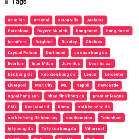
Tags
ac milan
Arsenal
aston villa
Atalanta
Barcelona
Bayern Munich
bongdanet
bong da net
brentford
Brighton
Burnley
Chelsea
Crystal Palace
Dortmund
du doan bong da
Everton
Inter Milan
Juventus
keo nha cai
kèo bóng đá
kèo xiên bóng đá
Leeds
Leicester
Liverpool
Man City
MU
Napoli
newcastle
ngoai hang anh
nhan dinh bong da
premier league
PSG
Real Madrid
Roma
soi kèo bóng đá
soi kèo bóng đá hôm nay
southampton
Tottenham
tỷ lệ bóng đá
Tỷ lệ kèo bóng đá
Villarreal