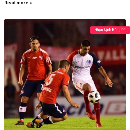
Read more »
Nhận Định Bóng Đá