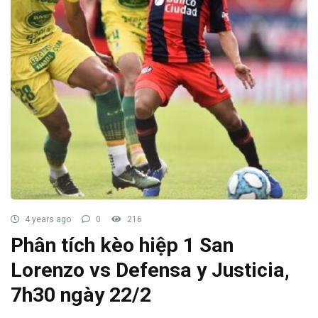
4 years ago
0
216
Phân tích kèo hiệp 1 San
Lorenzo vs Defensa y Justicia,
7h30 ngày 22/2