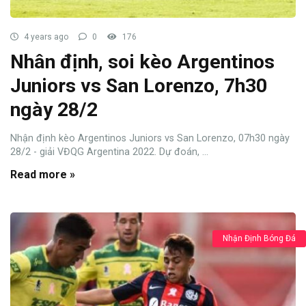
4 years ago
0
176
Nhân định, soi kèo Argentinos
Juniors vs San Lorenzo, 7h30
ngày 28/2
Nhận định kèo Argentinos Juniors vs San Lorenzo, 07h30 ngày
28/2 - giải VĐQG Argentina 2022. Dự đoán, ...
Read more »
Nhận Định Bóng Đá