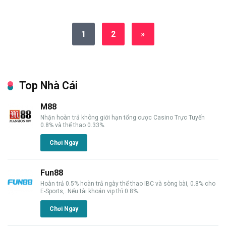
1
2
»
Top Nhà Cái
M88
Nhận hoàn trả không giới hạn tổng cược Casino Trực Tuyến
0.8% và thể thao 0.33%.
Chơi Ngay
Fun88
Hoàn trả 0.5% hoàn trả ngày thể thao IBC và sòng bài, 0.8% cho
E-Sports,. Nếu tài khoản vip thì 0.8%.
Chơi Ngay