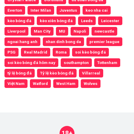
Everton
Inter Milan
Juventus
keo nha cai
kèo bóng đá
kèo xiên bóng đá
Leeds
Leicester
Liverpool
Man City
MU
Napoli
newcastle
ngoai hang anh
nhan dinh bong da
premier league
PSG
Real Madrid
Roma
soi kèo bóng đá
soi kèo bóng đá hôm nay
southampton
Tottenham
tỷ lệ bóng đá
Tỷ lệ kèo bóng đá
Villarreal
Việt Nam
Watford
West Ham
Wolves
18+