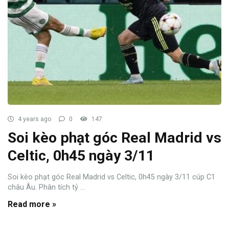
4 years ago
0
147
Soi kèo phạt góc Real Madrid vs
Celtic, 0h45 ngày 3/11
Soi kèo phạt góc Real Madrid vs Celtic, 0h45 ngày 3/11 cúp C1
châu Âu. Phân tích tỷ ...
Read more »