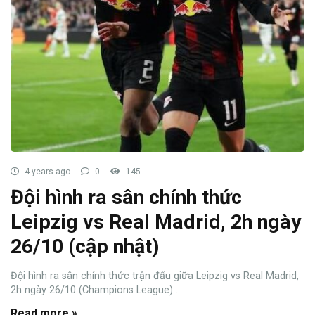
4 years ago
0
145
Đội hình ra sân chính thức
Leipzig vs Real Madrid, 2h ngày
26/10 (cập nhật)
Đội hình ra sân chính thức trận đấu giữa Leipzig vs Real Madrid,
2h ngày 26/10 (Champions League) ...
Read more »