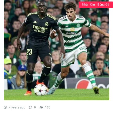
Nhận Định Bóng Đá
4 years ago
0
135