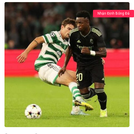
Nhận Định Bóng Đá