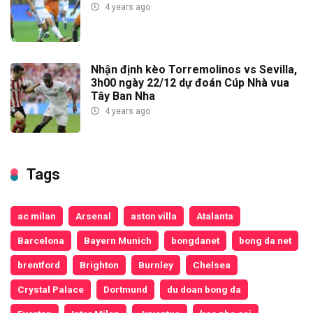
4 years ago
Nhận định kèo Torremolinos vs Sevilla,
3h00 ngày 22/12 dự đoán Cúp Nhà vua
Tây Ban Nha
4 years ago
Tags
ac milan
Arsenal
aston villa
Atalanta
Barcelona
Bayern Munich
bongdanet
bong da net
brentford
Brighton
Burnley
Chelsea
Crystal Palace
Dortmund
du doan bong da