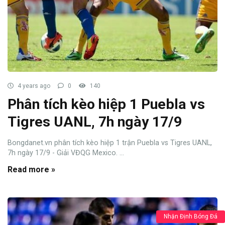
4 years ago
0
140
Phân tích kèo hiệp 1 Puebla vs
Tigres UANL, 7h ngày 17/9
Bongdanet.vn phân tích kèo hiệp 1 trận Puebla vs Tigres UANL,
7h ngày 17/9 - Giải VĐQG Mexico. ...
Read more »
Nhận Định Bóng Đá