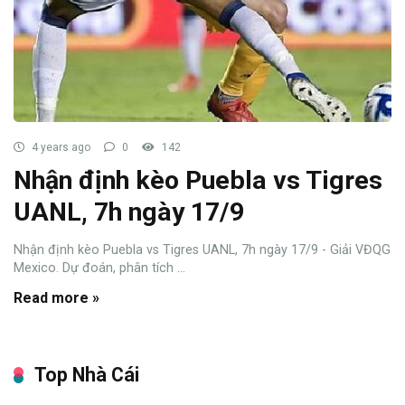
4 years ago
0
142
Nhận định kèo Puebla vs Tigres
UANL, 7h ngày 17/9
Nhận định kèo Puebla vs Tigres UANL, 7h ngày 17/9 - Giải VĐQG
Mexico. Dự đoán, phân tích ...
Read more »
Top Nhà Cái