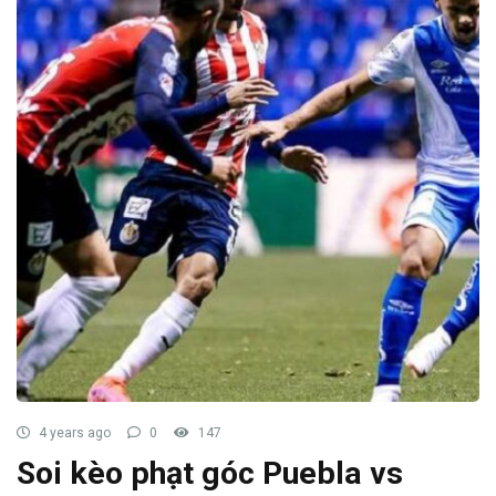
4 years ago
0
147
Soi kèo phạt góc Puebla vs