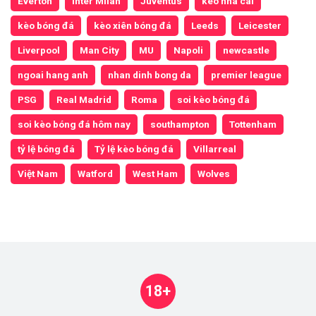
Everton
Inter Milan
Juventus
keo nha cai
kèo bóng đá
kèo xiên bóng đá
Leeds
Leicester
Liverpool
Man City
MU
Napoli
newcastle
ngoai hang anh
nhan dinh bong da
premier league
PSG
Real Madrid
Roma
soi kèo bóng đá
soi kèo bóng đá hôm nay
southampton
Tottenham
tỷ lệ bóng đá
Tỷ lệ kèo bóng đá
Villarreal
Việt Nam
Watford
West Ham
Wolves
18+