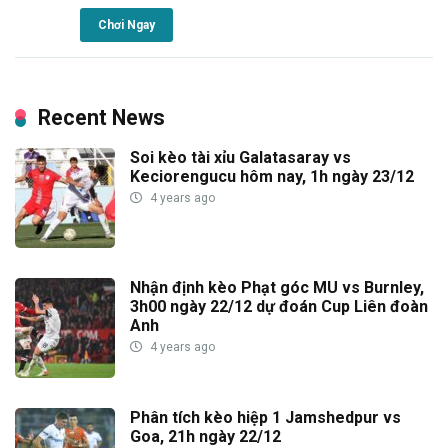
Chơi Ngay
Recent News
Soi kèo tài xỉu Galatasaray vs
Keciorengucu hôm nay, 1h ngày 23/12
4 years ago
Nhận định kèo Phạt góc MU vs Burnley,
3h00 ngày 22/12 dự đoán Cup Liên đoàn
Anh
4 years ago
Phân tích kèo hiệp 1 Jamshedpur vs
Goa, 21h ngày 22/12