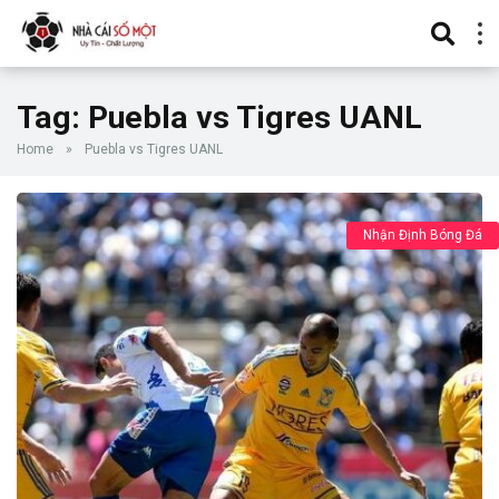
Tag:
Puebla vs Tigres UANL
Home
»
Puebla vs Tigres UANL
Nhận Định Bóng Đá