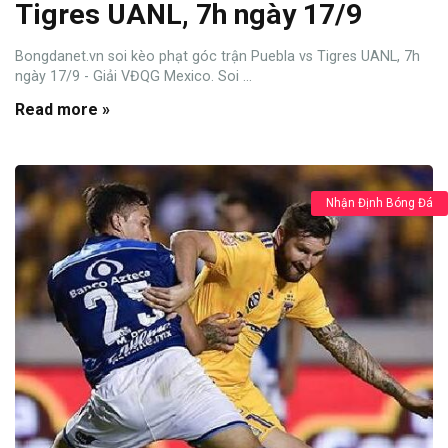
Tigres UANL, 7h ngày 17/9
Bongdanet.vn soi kèo phạt góc trận Puebla vs Tigres UANL, 7h
ngày 17/9 - Giải VĐQG Mexico. Soi ...
Read more »
Nhận Định Bóng Đá