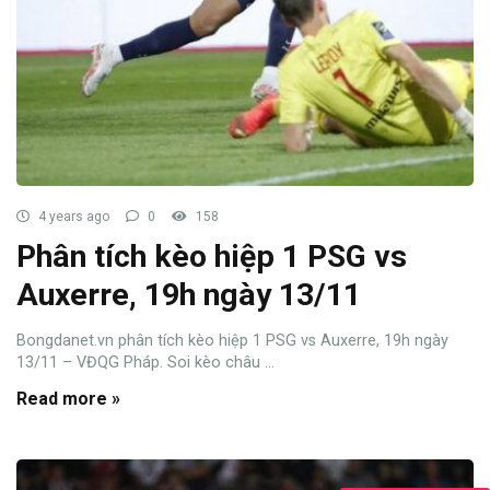
4 years ago
0
158
Phân tích kèo hiệp 1 PSG vs
Auxerre, 19h ngày 13/11
Bongdanet.vn phân tích kèo hiệp 1 PSG vs Auxerre, 19h ngày
13/11 – VĐQG Pháp. Soi kèo châu ...
Read more »