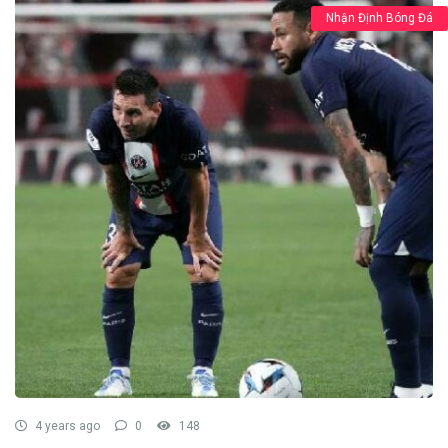
Nhận Định Bóng Đá
4 years ago
0
148