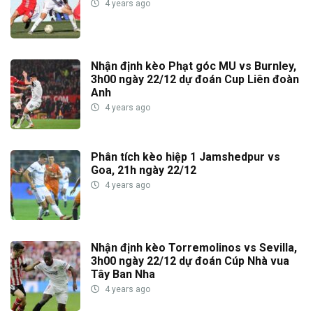
4 years ago
Nhận định kèo Phạt góc MU vs Burnley,
3h00 ngày 22/12 dự đoán Cup Liên đoàn
Anh
4 years ago
Phân tích kèo hiệp 1 Jamshedpur vs
Goa, 21h ngày 22/12
4 years ago
Nhận định kèo Torremolinos vs Sevilla,
3h00 ngày 22/12 dự đoán Cúp Nhà vua
Tây Ban Nha
4 years ago