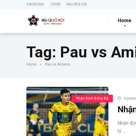
VAOBONG
1GOM
Kèo Nhà Cái
Home
Tag:
Pau vs Am
Home
»
Pau vs Amiens
Nhận Định Bóng Đá
4 years
Nhận
Nhận địn
tỷ ...