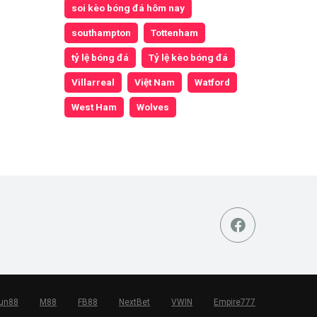
soi kèo bóng đá hôm nay
southampton
Tottenham
tỷ lệ bóng đá
Tỷ lệ kèo bóng đá
Villarreal
Việt Nam
Watford
West Ham
Wolves
un88
M88
FB88
NextBet
VWIN
Empire777