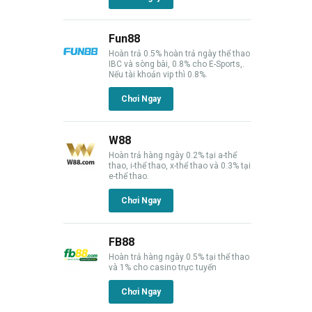
Fun88
Hoàn trả 0.5% hoàn trả ngày thể thao
IBC và sòng bài, 0.8% cho E-Sports,.
Nếu tài khoản vip thì 0.8%.
Chơi Ngay
W88
Hoàn trả hàng ngày 0.2% tại a-thể
thao, i-thể thao, x-thể thao và 0.3% tại
e-thể thao.
Chơi Ngay
FB88
Hoàn trả hàng ngày 0.5% tại thể thao
và 1% cho casino trực tuyến
Chơi Ngay