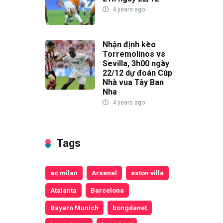
4 years ago
Nhận định kèo
Torremolinos vs
Sevilla, 3h00 ngày
22/12 dự đoán Cúp
Nhà vua Tây Ban
Nha
4 years ago
Tags
ac milan
Arsenal
aston villa
Atalanta
Barcelona
Bayern Munich
bongdanet