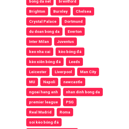
bong da net
brentford
Brighton
Burnley
Chelsea
Crystal Palace
Dortmund
du doan bong da
Everton
Inter Milan
Juventus
keo nha cai
kèo bóng đá
kèo xiên bóng đá
Leeds
Leicester
Liverpool
Man City
MU
Napoli
newcastle
ngoai hang anh
nhan dinh bong da
premier league
PSG
Real Madrid
Roma
soi kèo bóng đá