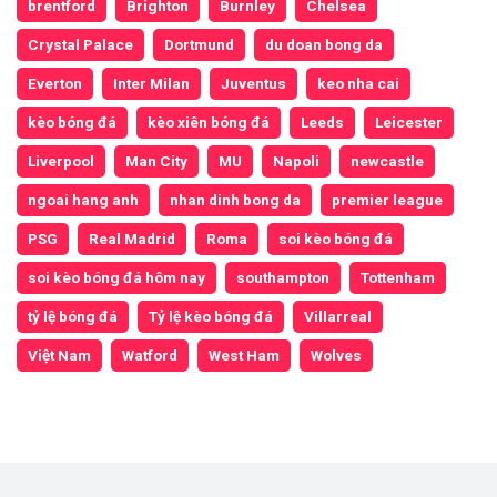
brentford
Brighton
Burnley
Chelsea
Crystal Palace
Dortmund
du doan bong da
Everton
Inter Milan
Juventus
keo nha cai
kèo bóng đá
kèo xiên bóng đá
Leeds
Leicester
Liverpool
Man City
MU
Napoli
newcastle
ngoai hang anh
nhan dinh bong da
premier league
PSG
Real Madrid
Roma
soi kèo bóng đá
soi kèo bóng đá hôm nay
southampton
Tottenham
tỷ lệ bóng đá
Tỷ lệ kèo bóng đá
Villarreal
Việt Nam
Watford
West Ham
Wolves