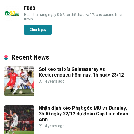
FB88
Hoàn trả hàng ngày 0.5% tại thể thao và 1% cho casino trực
tuyến
Chơi Ngay
Recent News
Soi kèo tài xỉu Galatasaray vs
Keciorengucu hôm nay, 1h ngày 23/12
4 years ago
Nhận định kèo Phạt góc MU vs Burnley,
3h00 ngày 22/12 dự đoán Cup Liên đoàn
Anh
4 years ago