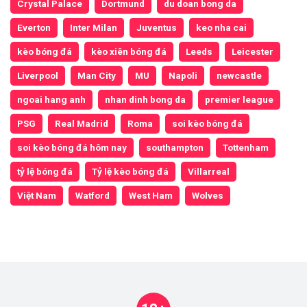
Crystal Palace
Dortmund
du doan bong da
Everton
Inter Milan
Juventus
keo nha cai
kèo bóng đá
kèo xiên bóng đá
Leeds
Leicester
Liverpool
Man City
MU
Napoli
newcastle
ngoai hang anh
nhan dinh bong da
premier league
PSG
Real Madrid
Roma
soi kèo bóng đá
soi kèo bóng đá hôm nay
southampton
Tottenham
tỷ lệ bóng đá
Tỷ lệ kèo bóng đá
Villarreal
Việt Nam
Watford
West Ham
Wolves