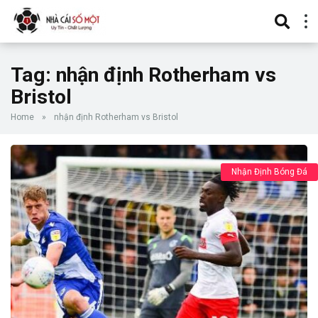
Tag:
nhận định Rotherham vs
Bristol
Home
»
nhận định Rotherham vs Bristol
Nhận Định Bóng Đá