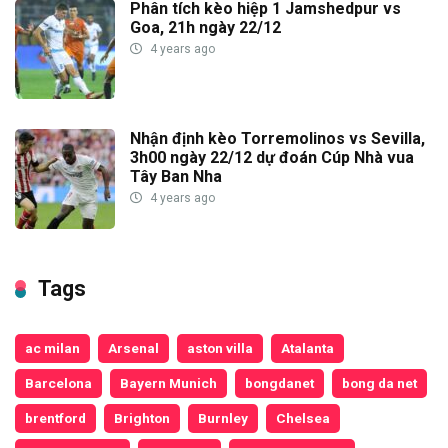
Phân tích kèo hiệp 1 Jamshedpur vs
Goa, 21h ngày 22/12
4 years ago
Nhận định kèo Torremolinos vs Sevilla,
3h00 ngày 22/12 dự đoán Cúp Nhà vua
Tây Ban Nha
4 years ago
Tags
ac milan
Arsenal
aston villa
Atalanta
Barcelona
Bayern Munich
bongdanet
bong da net
brentford
Brighton
Burnley
Chelsea