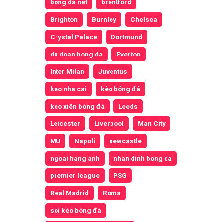
bong da net
brentford
Brighton
Burnley
Chelsea
Crystal Palace
Dortmund
du doan bong da
Everton
Inter Milan
Juventus
keo nha cai
kèo bóng đá
kèo xiên bóng đá
Leeds
Leicester
Liverpool
Man City
MU
Napoli
newcastle
ngoai hang anh
nhan dinh bong da
premier league
PSG
Real Madrid
Roma
soi kèo bóng đá