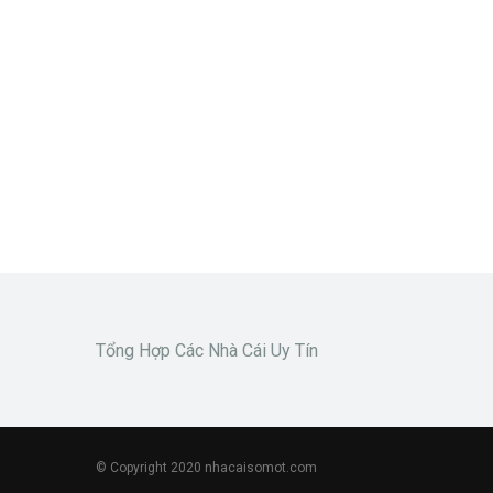
Tổng Hợp Các Nhà Cái Uy Tín
© Copyright 2020 nhacaisomot.com