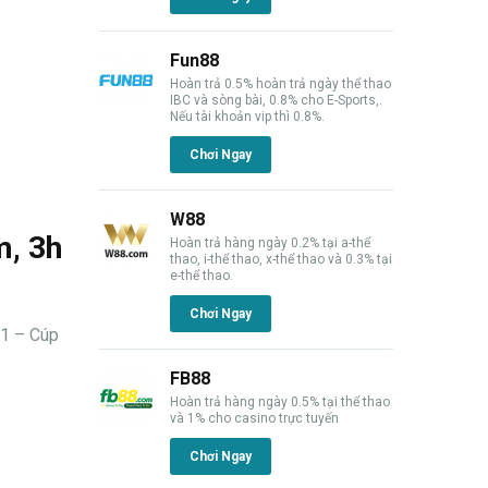
Fun88
Hoàn trả 0.5% hoàn trả ngày thể thao
IBC và sòng bài, 0.8% cho E-Sports,.
Nếu tài khoản vip thì 0.8%.
Chơi Ngay
W88
m, 3h
Hoàn trả hàng ngày 0.2% tại a-thể
thao, i-thể thao, x-thể thao và 0.3% tại
e-thể thao.
Chơi Ngay
11 – Cúp
FB88
Hoàn trả hàng ngày 0.5% tại thể thao
và 1% cho casino trực tuyến
Chơi Ngay