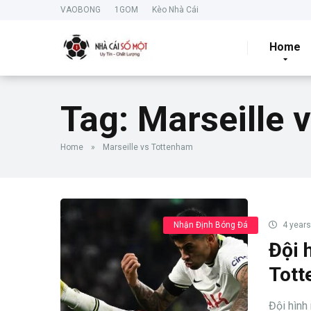
VAOBONG
1GOM
Kèo Nhà Cái
Home
Tag:
Marseille 
Home
»
Marseille vs Tottenham
Nhận Định Bóng Đá
4 years
Đội 
Tott
Đội hình