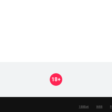
18+
188Bet
W88
F