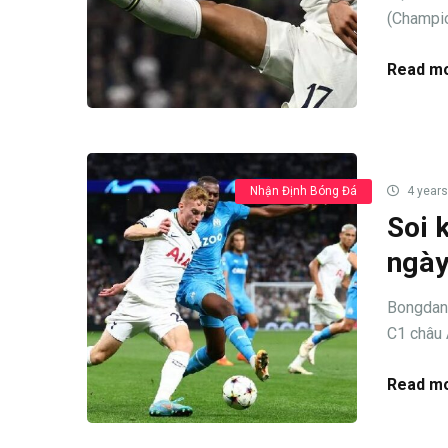
(Champio
Read mo
Nhận Định Bóng Đá
4 years
Soi 
ngày
Bongdane
C1 châu Â
Read mo