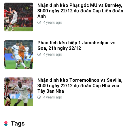
Nhận định kèo Phạt góc MU vs Burnley,
3h00 ngày 22/12 dự đoán Cup Liên đoàn
Anh
4 years ago
Phân tích kèo hiệp 1 Jamshedpur vs
Goa, 21h ngày 22/12
4 years ago
Nhận định kèo Torremolinos vs Sevilla,
3h00 ngày 22/12 dự đoán Cúp Nhà vua
Tây Ban Nha
4 years ago
Tags