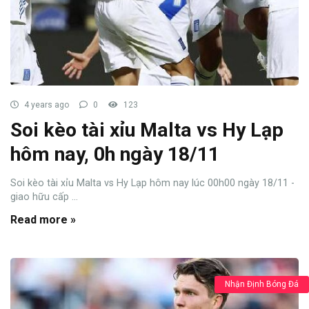
4 years ago
0
123
Soi kèo tài xỉu Malta vs Hy Lạp
hôm nay, 0h ngày 18/11
Soi kèo tài xỉu Malta vs Hy Lạp hôm nay lúc 00h00 ngày 18/11 -
giao hữu cấp ...
Read more »
Nhận Định Bóng Đá