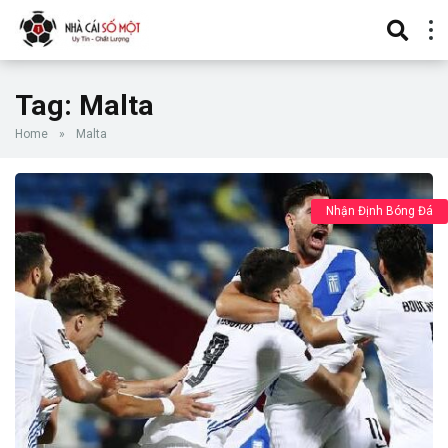
Tag:
Malta
Home
»
Malta
Nhận Định Bóng Đá