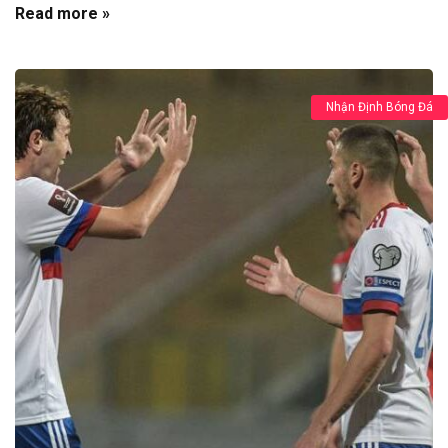
Read more »
Nhận Định Bóng Đá