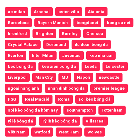
ac milan
Arsenal
aston villa
Atalanta
Barcelona
Bayern Munich
bongdanet
bong da net
brentford
Brighton
Burnley
Chelsea
Crystal Palace
Dortmund
du doan bong da
Everton
Inter Milan
Juventus
keo nha cai
kèo bóng đá
kèo xiên bóng đá
Leeds
Leicester
Liverpool
Man City
MU
Napoli
newcastle
ngoai hang anh
nhan dinh bong da
premier league
PSG
Real Madrid
Roma
soi kèo bóng đá
soi kèo bóng đá hôm nay
southampton
Tottenham
tỷ lệ bóng đá
Tỷ lệ kèo bóng đá
Villarreal
Việt Nam
Watford
West Ham
Wolves