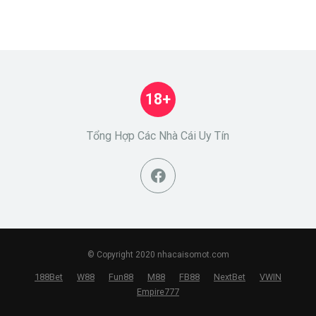
18+
Tổng Hợp Các Nhà Cái Uy Tín
© Copyright 2020 nhacaisomot.com
188Bet
W88
Fun88
M88
FB88
NextBet
VWIN
Empire777