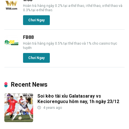
Hoàn trả hàng ngày 0.2% tại a-thể thao, i-thể thao, x-thể thao và
0.3% tại e-thể thao.
Chơi Ngay
FB88
Hoàn trả hàng ngày 0.5% tại thể thao và 1% cho casino trực
tuyến
Chơi Ngay
Recent News
Soi kèo tài xỉu Galatasaray vs
Keciorengucu hôm nay, 1h ngày 23/12
4 years ago