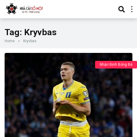
Tag:
Kryvbas
Home
»
Kryvbas
Nhận Định Bóng Đá