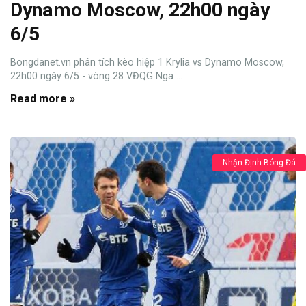
Dynamo Moscow, 22h00 ngày
6/5
Bongdanet.vn phân tích kèo hiệp 1 Krylia vs Dynamo Moscow,
22h00 ngày 6/5 - vòng 28 VĐQG Nga ...
Read more »
Nhận Định Bóng Đá