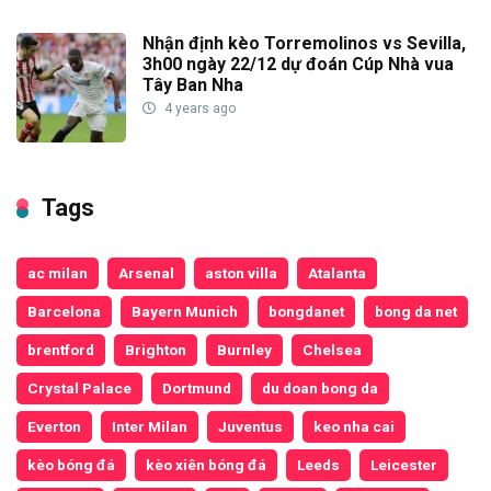
Nhận định kèo Torremolinos vs Sevilla,
3h00 ngày 22/12 dự đoán Cúp Nhà vua
Tây Ban Nha
4 years ago
Tags
ac milan
Arsenal
aston villa
Atalanta
Barcelona
Bayern Munich
bongdanet
bong da net
brentford
Brighton
Burnley
Chelsea
Crystal Palace
Dortmund
du doan bong da
Everton
Inter Milan
Juventus
keo nha cai
kèo bóng đá
kèo xiên bóng đá
Leeds
Leicester