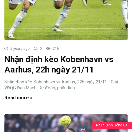
5 years ago
0
216
Nhận định kèo Kobenhavn vs
Aarhus, 22h ngày 21/11
Nhận định kèo Kobenhavn vs Aarhus, 22h ngày 21/11 - Giải
VĐQG Đan Mạch. Dự đoán, phân tích ...
Read more »
Nhận Định Bóng Đá