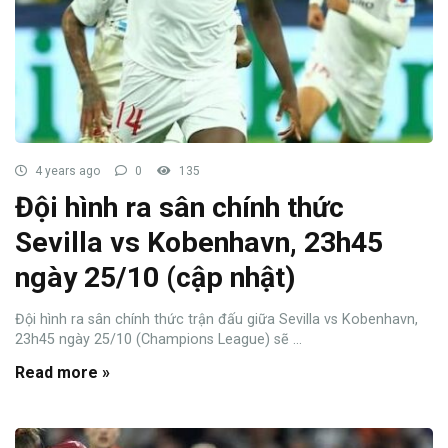
4 years ago
0
135
Đội hình ra sân chính thức
Sevilla vs Kobenhavn, 23h45
ngày 25/10 (cập nhật)
Đội hình ra sân chính thức trận đấu giữa Sevilla vs Kobenhavn,
23h45 ngày 25/10 (Champions League) sẽ ...
Read more »