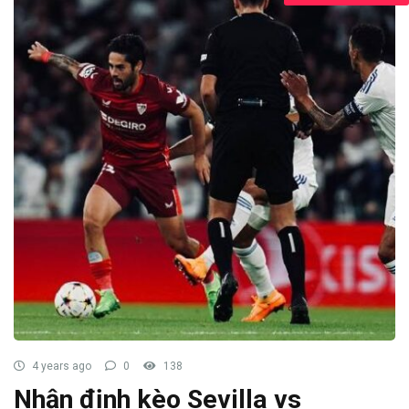
4 years ago
0
138
Nhận định kèo Sevilla vs