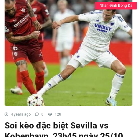
Nhận Định Bóng Đá
4 years ago
0
128
Soi kèo đặc biệt Sevilla vs
Kobenhavn, 23h45 ngày 25/10