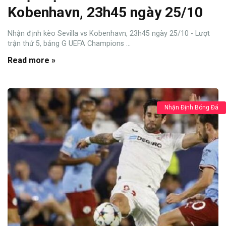
Kobenhavn, 23h45 ngày 25/10
Nhận định kèo Sevilla vs Kobenhavn, 23h45 ngày 25/10 - Lượt
trận thứ 5, bảng G UEFA Champions ...
Read more »
Nhận Định Bóng Đá