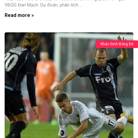
VĐQG Đan Mạch. Dự đoán, phân tích ...
Read more »
Nhận Định Bóng Đá