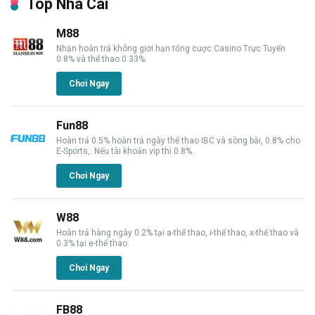
Top Nhà Cái
M88
Nhận hoàn trả không giới hạn tổng cược Casino Trực Tuyến
0.8% và thể thao 0.33%.
Chơi Ngay
Fun88
Hoàn trả 0.5% hoàn trả ngày thể thao IBC và sòng bài, 0.8% cho
E-Sports,. Nếu tài khoản vip thì 0.8%.
Chơi Ngay
W88
Hoàn trả hàng ngày 0.2% tại a-thể thao, i-thể thao, x-thể thao và
0.3% tại e-thể thao.
Chơi Ngay
FB88