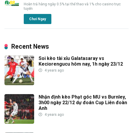
Hoàn trả hàng ngày 0.5% tại thể thao và 1% cho casino trực
tuyến
Chơi Ngay
Recent News
Soi kèo tài xỉu Galatasaray vs
Keciorengucu hôm nay, 1h ngày 23/12
4 years ago
Nhận định kèo Phạt góc MU vs Burnley,
3h00 ngày 22/12 dự đoán Cup Liên đoàn
Anh
4 years ago