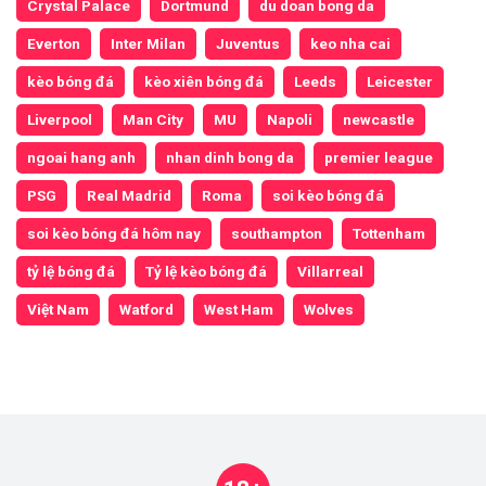
Crystal Palace
Dortmund
du doan bong da
Everton
Inter Milan
Juventus
keo nha cai
kèo bóng đá
kèo xiên bóng đá
Leeds
Leicester
Liverpool
Man City
MU
Napoli
newcastle
ngoai hang anh
nhan dinh bong da
premier league
PSG
Real Madrid
Roma
soi kèo bóng đá
soi kèo bóng đá hôm nay
southampton
Tottenham
tỷ lệ bóng đá
Tỷ lệ kèo bóng đá
Villarreal
Việt Nam
Watford
West Ham
Wolves