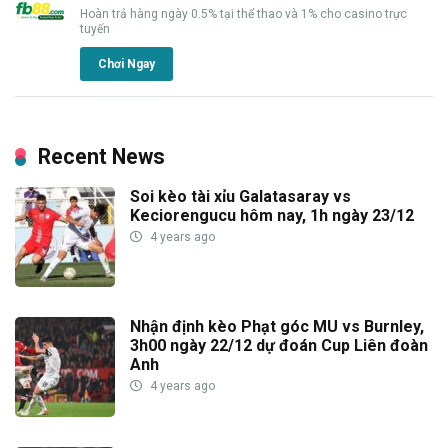
Hoàn trả hàng ngày 0.5% tại thể thao và 1% cho casino trực
tuyến
Chơi Ngay
Recent News
Soi kèo tài xỉu Galatasaray vs
Keciorengucu hôm nay, 1h ngày 23/12
4 years ago
Nhận định kèo Phạt góc MU vs Burnley,
3h00 ngày 22/12 dự đoán Cup Liên đoàn
Anh
4 years ago