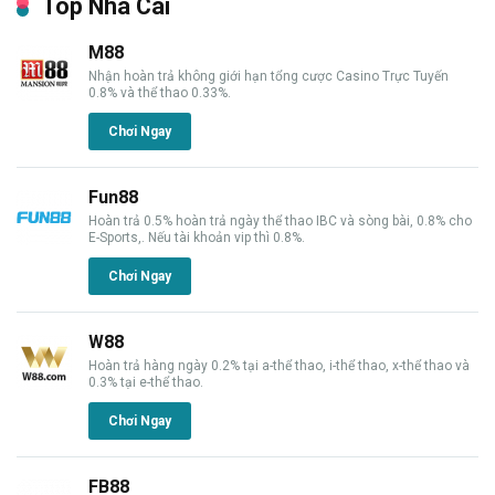
Top Nhà Cái
M88
Nhận hoàn trả không giới hạn tổng cược Casino Trực Tuyến
0.8% và thể thao 0.33%.
Chơi Ngay
Fun88
Hoàn trả 0.5% hoàn trả ngày thể thao IBC và sòng bài, 0.8% cho
E-Sports,. Nếu tài khoản vip thì 0.8%.
Chơi Ngay
W88
Hoàn trả hàng ngày 0.2% tại a-thể thao, i-thể thao, x-thể thao và
0.3% tại e-thể thao.
Chơi Ngay
FB88