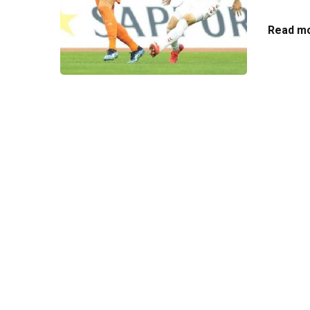
Read mo