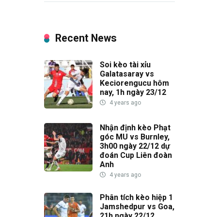
Recent News
Soi kèo tài xỉu
Galatasaray vs
Keciorengucu hôm
nay, 1h ngày 23/12
4 years ago
Nhận định kèo Phạt
góc MU vs Burnley,
3h00 ngày 22/12 dự
đoán Cup Liên đoàn
Anh
4 years ago
Phân tích kèo hiệp 1
Jamshedpur vs Goa,
21h ngày 22/12