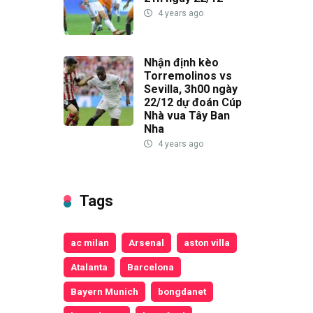
4 years ago
Nhận định kèo
Torremolinos vs
Sevilla, 3h00 ngày
22/12 dự đoán Cúp
Nhà vua Tây Ban
Nha
4 years ago
Tags
ac milan
Arsenal
aston villa
Atalanta
Barcelona
Bayern Munich
bongdanet