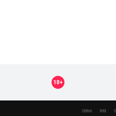
18+
188Bet
W88
F