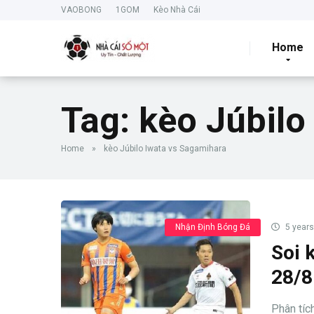
VAOBONG
1GOM
Kèo Nhà Cái
Home
Tag:
kèo Júbilo
Home
»
kèo Júbilo Iwata vs Sagamihara
Nhận Định Bóng Đá
5 years
Soi 
28/8
Phân tíc