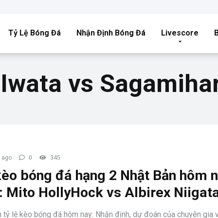
Tỷ Lệ Bóng Đá
Nhận Định Bóng Đá
Livescore
 Iwata vs Sagamiha
 ago
0
345
kèo bóng đá hạng 2 Nhật Bản hôm 
: Mito HollyHock vs Albirex Niigat
h tỷ lệ kèo bóng đá hôm nay: Nhận định, dự đoán của chuyên gia về