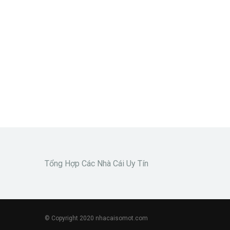
Tổng Hợp Các Nhà Cái Uy Tín
© Copyright 2020 nhacaisomot.com