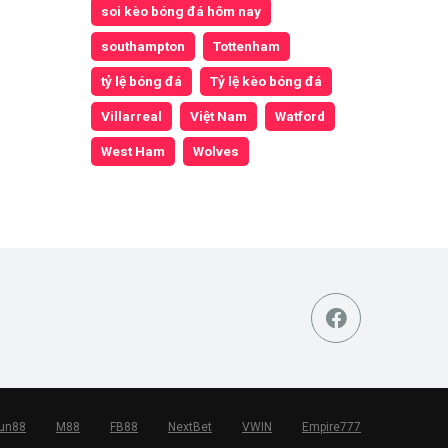
soi kèo bóng đá hôm nay
southampton
Tottenham
tỷ lệ bóng đá
Tỷ lệ kèo bóng đá
Villarreal
Việt Nam
Watford
West Ham
Wolves
un88
M88
FB88
NextBet
VWIN
Empire777