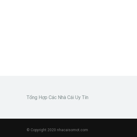
Tổng Hợp Các Nhà Cái Uy Tín
© Copyright 2020 nhacaisomot.com