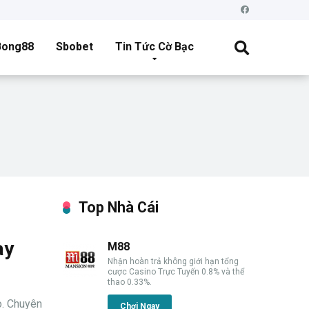
Bong88
Sbobet
Tin Tức Cờ Bạc
Top Nhà Cái
ay
M88
Nhận hoàn trả không giới hạn tổng
cược Casino Trực Tuyến 0.8% và thể
thao 0.33%.
o. Chuyên
Chơi Ngay