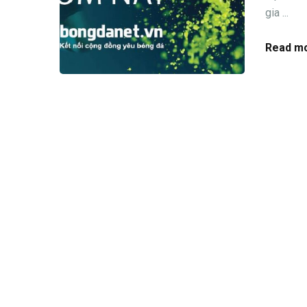
gia ...
Read mo