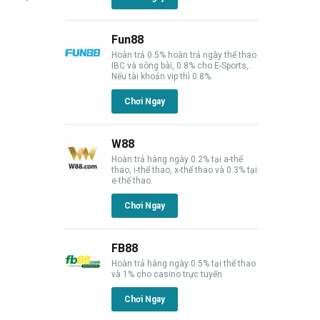
Fun88
Hoàn trả 0.5% hoàn trả ngày thể thao
IBC và sòng bài, 0.8% cho E-Sports,.
Nếu tài khoản vip thì 0.8%.
Chơi Ngay
W88
Hoàn trả hàng ngày 0.2% tại a-thể
thao, i-thể thao, x-thể thao và 0.3% tại
e-thể thao.
Chơi Ngay
FB88
Hoàn trả hàng ngày 0.5% tại thể thao
và 1% cho casino trực tuyến
Chơi Ngay