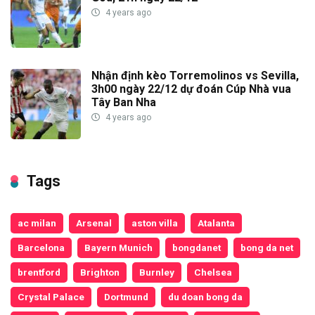
4 years ago
Nhận định kèo Torremolinos vs Sevilla,
3h00 ngày 22/12 dự đoán Cúp Nhà vua
Tây Ban Nha
4 years ago
Tags
ac milan
Arsenal
aston villa
Atalanta
Barcelona
Bayern Munich
bongdanet
bong da net
brentford
Brighton
Burnley
Chelsea
Crystal Palace
Dortmund
du doan bong da