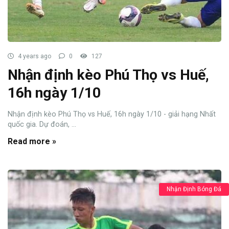
4 years ago
0
127
Nhận định kèo Phú Thọ vs Huế,
16h ngày 1/10
Nhận định kèo Phú Thọ vs Huế, 16h ngày 1/10 - giải hạng Nhất
quốc gia. Dự đoán, ...
Read more »
Nhận Định Bóng Đá