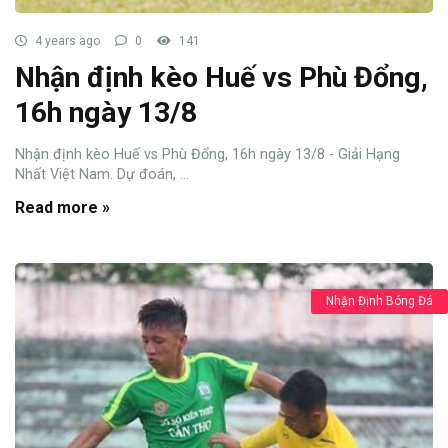
4 years ago
0
141
Nhận định kèo Huế vs Phù Đổng,
16h ngày 13/8
Nhận định kèo Huế vs Phù Đổng, 16h ngày 13/8 - Giải Hạng
Nhất Việt Nam. Dự đoán, ...
Read more »
Nhận Định Bóng Đá