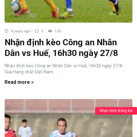
4 years ago
0
136
Nhận định kèo Công an Nhân
Dân vs Huế, 16h30 ngày 27/8
Nhận định kèo Công an Nhân Dân vs Huế, 16h30 ngày 27/8 -
Giải Hạng nhất Việt Nam. ...
Read more »
Nhận Định Bóng Đá