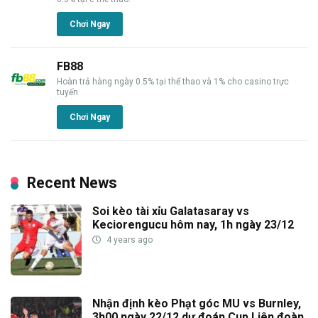
Chơi Ngay
FB88
Hoàn trả hàng ngày 0.5% tại thể thao và 1% cho casino trực
tuyến
Chơi Ngay
Recent News
Soi kèo tài xỉu Galatasaray vs
Keciorengucu hôm nay, 1h ngày 23/12
4 years ago
Nhận định kèo Phạt góc MU vs Burnley,
3h00 ngày 22/12 dự đoán Cup Liên đoàn