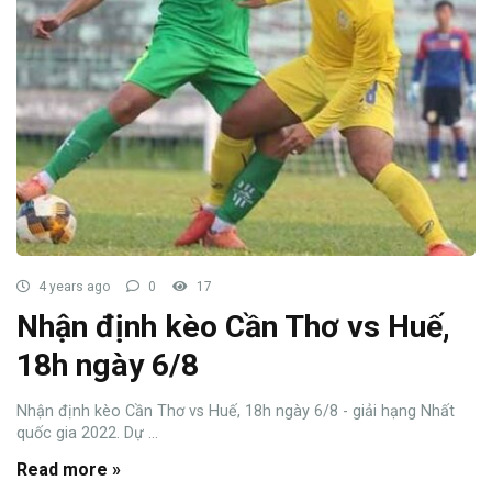
4 years ago
0
17
Nhận định kèo Cần Thơ vs Huế,
18h ngày 6/8
Nhận định kèo Cần Thơ vs Huế, 18h ngày 6/8 - giải hạng Nhất
quốc gia 2022. Dự ...
Read more »