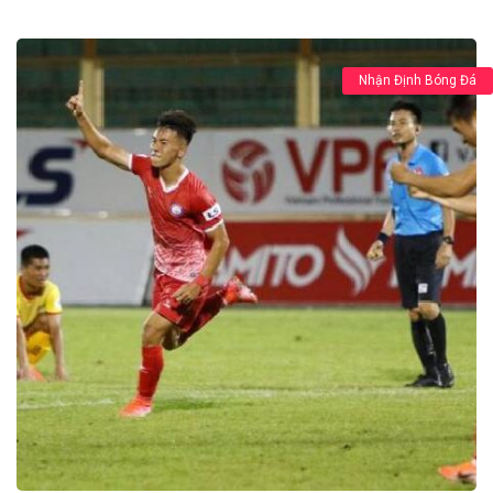
Nhận Định Bóng Đá