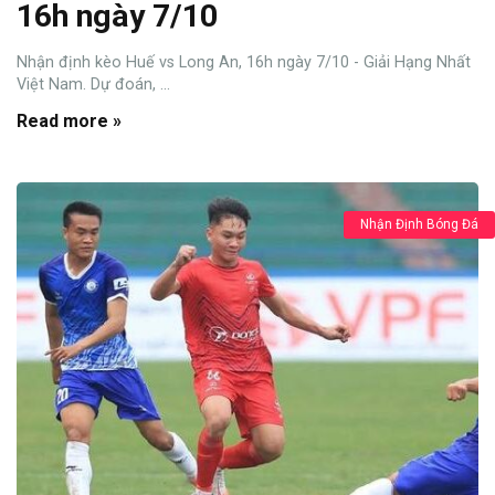
16h ngày 7/10
Nhận định kèo Huế vs Long An, 16h ngày 7/10 - Giải Hạng Nhất
Việt Nam. Dự đoán, ...
Read more »
Nhận Định Bóng Đá