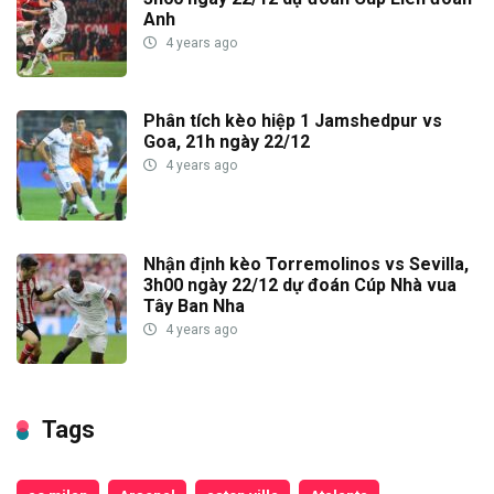
Anh
4 years ago
Phân tích kèo hiệp 1 Jamshedpur vs
Goa, 21h ngày 22/12
4 years ago
Nhận định kèo Torremolinos vs Sevilla,
3h00 ngày 22/12 dự đoán Cúp Nhà vua
Tây Ban Nha
4 years ago
Tags