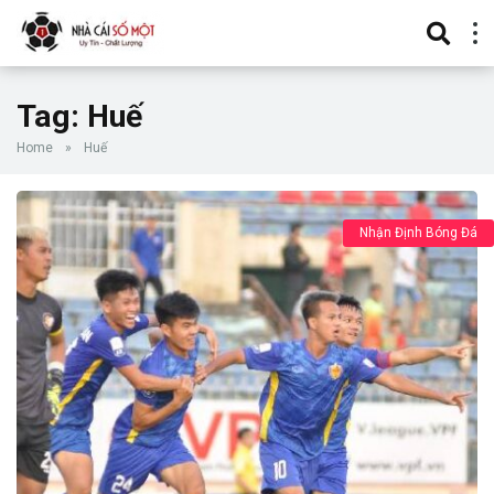
Tag:
Huế
Home
»
Huế
Nhận Định Bóng Đá