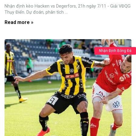
Nhận định kèo Hacken vs Degerfors, 21h ngày 7/11 - Giải VĐQG
Thụy Điển. Dự đoán, phân tích ...
Read more »
Nhận Định Bóng Đá