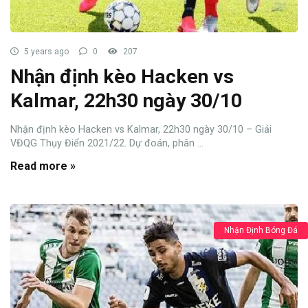
5 years ago
0
207
Nhận định kèo Hacken vs
Kalmar, 22h30 ngày 30/10
Nhận định kèo Hacken vs Kalmar, 22h30 ngày 30/10 – Giải
VĐQG Thụy Điển 2021/22. Dự đoán, phân ...
Read more »
Nhận Định Bóng Đá