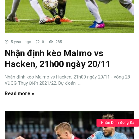
5 years ago
0
285
Nhận định kèo Malmo vs
Hacken, 21h00 ngày 20/11
Nhận định kèo Malmo vs Hacken, 21h00 ngày 20/11 - vòng 28
VĐQG Thụy Điển 2021/22. Dự đoán, ...
Read more »
Nhận Định Bóng Đá