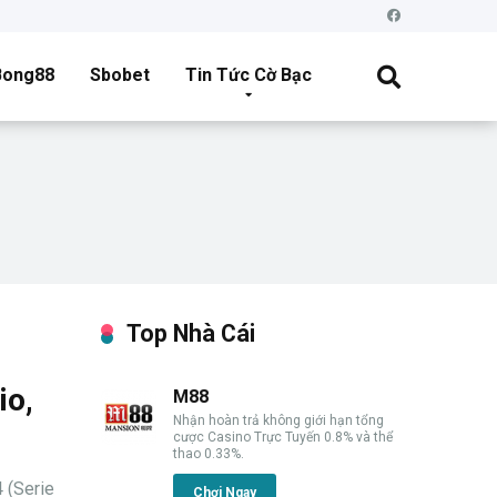
Bong88
Sbobet
Tin Tức Cờ Bạc
Top Nhà Cái
io,
M88
Nhận hoàn trả không giới hạn tổng
cược Casino Trực Tuyến 0.8% và thể
thao 0.33%.
 (Serie
Chơi Ngay