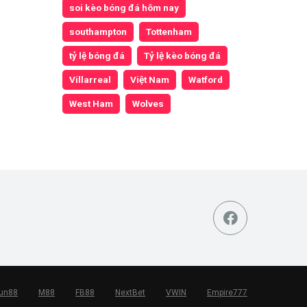
soi kèo bóng đá hôm nay
southampton
Tottenham
tỷ lệ bóng đá
Tỷ lệ kèo bóng đá
Villarreal
Việt Nam
Watford
West Ham
Wolves
un88
M88
FB88
NextBet
VWIN
Empire777