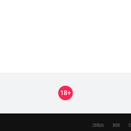
18+
188Bet
W88
F