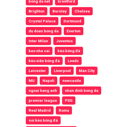
bong da net
brentford
Brighton
Burnley
Chelsea
Crystal Palace
Dortmund
du doan bong da
Everton
Inter Milan
Juventus
keo nha cai
kèo bóng đá
kèo xiên bóng đá
Leeds
Leicester
Liverpool
Man City
MU
Napoli
newcastle
ngoai hang anh
nhan dinh bong da
premier league
PSG
Real Madrid
Roma
soi kèo bóng đá