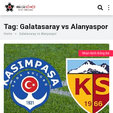
Tag:
Galatasaray vs Alanyaspor
Home
»
Galatasaray vs Alanyaspor
Nhận Định Bóng Đá