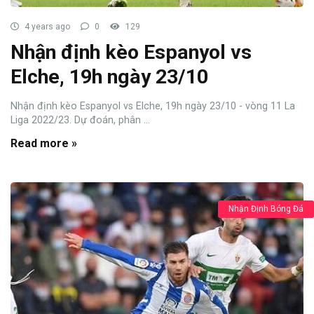
4 years ago
0
129
Nhận định kèo Espanyol vs
Elche, 19h ngày 23/10
Nhận định kèo Espanyol vs Elche, 19h ngày 23/10 - vòng 11 La
Liga 2022/23. Dự đoán, phân ...
Read more »
Nhận Định Bóng Đá