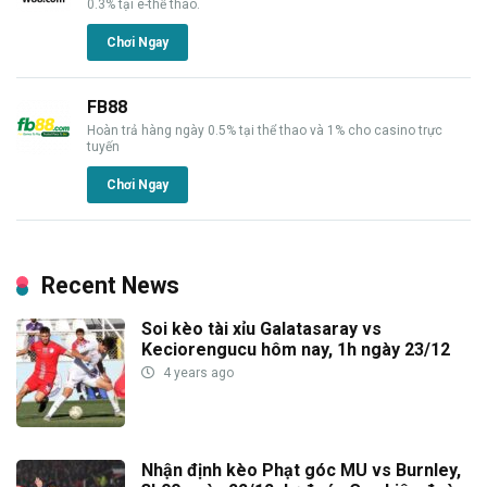
0.3% tại e-thể thao.
Chơi Ngay
FB88
Hoàn trả hàng ngày 0.5% tại thể thao và 1% cho casino trực
tuyến
Chơi Ngay
Recent News
Soi kèo tài xỉu Galatasaray vs
Keciorengucu hôm nay, 1h ngày 23/12
4 years ago
Nhận định kèo Phạt góc MU vs Burnley,