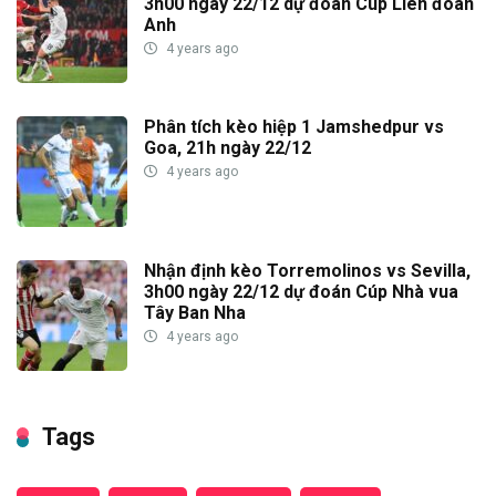
3h00 ngày 22/12 dự đoán Cup Liên đoàn
Anh
4 years ago
Phân tích kèo hiệp 1 Jamshedpur vs
Goa, 21h ngày 22/12
4 years ago
Nhận định kèo Torremolinos vs Sevilla,
3h00 ngày 22/12 dự đoán Cúp Nhà vua
Tây Ban Nha
4 years ago
Tags