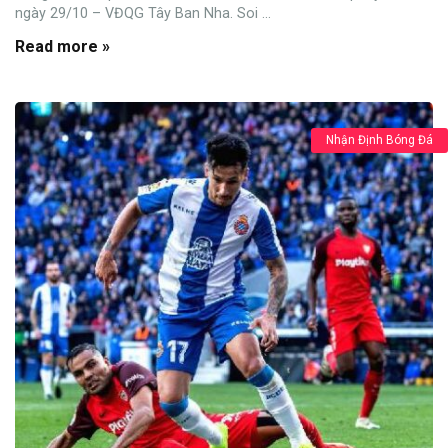
ngày 29/10 – VĐQG Tây Ban Nha. Soi ...
Read more »
Nhận Định Bóng Đá