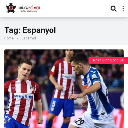
Tag:
Espanyol
Home
»
Espanyol
Nhận Định Bóng Đá