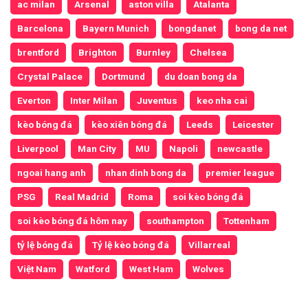
ac milan
Arsenal
aston villa
Atalanta
Barcelona
Bayern Munich
bongdanet
bong da net
brentford
Brighton
Burnley
Chelsea
Crystal Palace
Dortmund
du doan bong da
Everton
Inter Milan
Juventus
keo nha cai
kèo bóng đá
kèo xiên bóng đá
Leeds
Leicester
Liverpool
Man City
MU
Napoli
newcastle
ngoai hang anh
nhan dinh bong da
premier league
PSG
Real Madrid
Roma
soi kèo bóng đá
soi kèo bóng đá hôm nay
southampton
Tottenham
tỷ lệ bóng đá
Tỷ lệ kèo bóng đá
Villarreal
Việt Nam
Watford
West Ham
Wolves