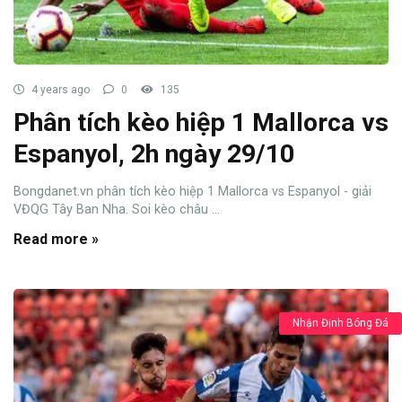
4 years ago
0
135
Phân tích kèo hiệp 1 Mallorca vs
Espanyol, 2h ngày 29/10
Bongdanet.vn phân tích kèo hiệp 1 Mallorca vs Espanyol - giải
VĐQG Tây Ban Nha. Soi kèo châu ...
Read more »
Nhận Định Bóng Đá