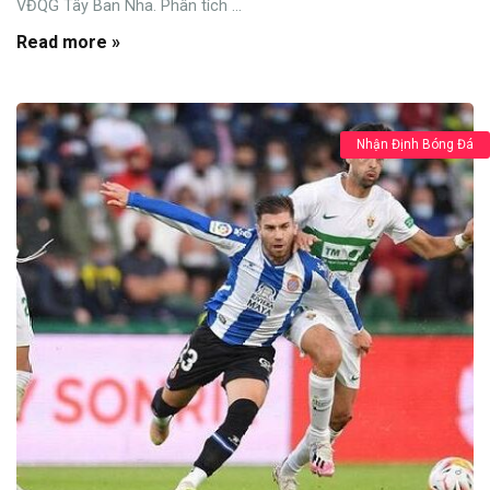
VĐQG Tây Ban Nha. Phân tích ...
Read more »
Nhận Định Bóng Đá