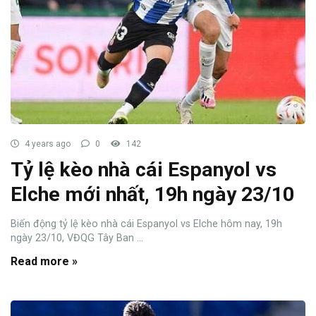
4 years ago
0
142
Tỷ lệ kèo nhà cái Espanyol vs
Elche mới nhất, 19h ngày 23/10
Biến động tỷ lệ kèo nhà cái Espanyol vs Elche hôm nay, 19h
ngày 23/10, VĐQG Tây Ban ...
Read more »