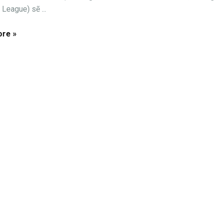
 League) sẽ ...
re »