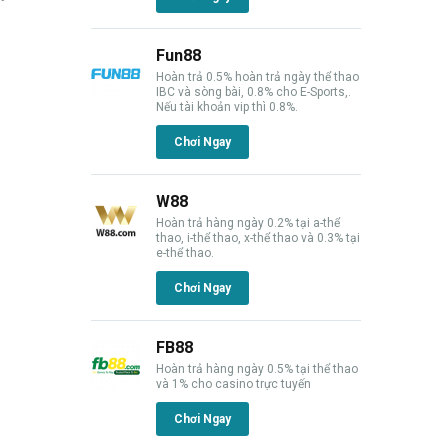
Fun88
Hoàn trả 0.5% hoàn trả ngày thể thao
IBC và sòng bài, 0.8% cho E-Sports,.
Nếu tài khoản vip thì 0.8%.
Chơi Ngay
W88
Hoàn trả hàng ngày 0.2% tại a-thể
thao, i-thể thao, x-thể thao và 0.3% tại
e-thể thao.
Chơi Ngay
FB88
Hoàn trả hàng ngày 0.5% tại thể thao
và 1% cho casino trực tuyến
Chơi Ngay