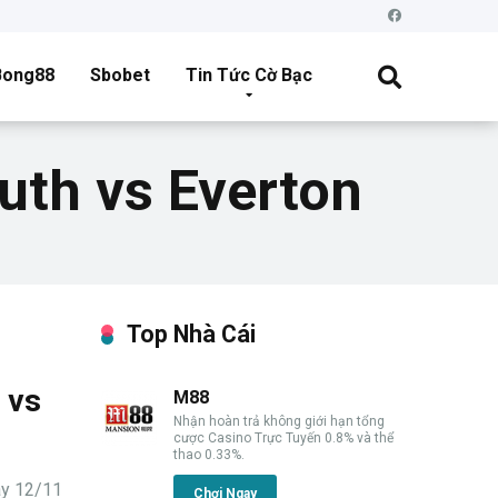
Bong88
Sbobet
Tin Tức Cờ Bạc
uth vs Everton
Top Nhà Cái
 vs
M88
Nhận hoàn trả không giới hạn tổng
cược Casino Trực Tuyến 0.8% và thể
thao 0.33%.
ày 12/11
Chơi Ngay