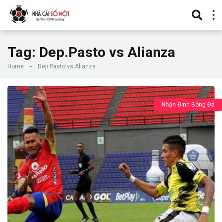
Tag:
Dep.Pasto vs Alianza
Home
»
Dep.Pasto vs Alianza
Nhận Định Bóng Đá