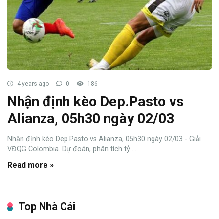
4 years ago
0
186
Nhận định kèo Dep.Pasto vs
Alianza, 05h30 ngày 02/03
Nhận định kèo Dep.Pasto vs Alianza, 05h30 ngày 02/03 - Giải
VĐQG Colombia. Dự đoán, phân tích tỷ ...
Read more »
Top Nhà Cái