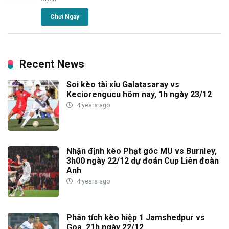
Chơi Ngay
Recent News
Soi kèo tài xỉu Galatasaray vs
Keciorengucu hôm nay, 1h ngày 23/12
4 years ago
Nhận định kèo Phạt góc MU vs Burnley,
3h00 ngày 22/12 dự đoán Cup Liên đoàn
Anh
4 years ago
Phân tích kèo hiệp 1 Jamshedpur vs
Goa, 21h ngày 22/12