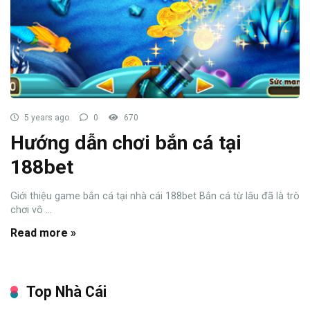
5 years ago
0
670
Hướng dẫn chơi bắn cá tại
188bet
Giới thiệu game bắn cá tại nhà cái 188bet Bắn cá từ lâu đã là trò
chơi vô ...
Read more »
Top Nhà Cái