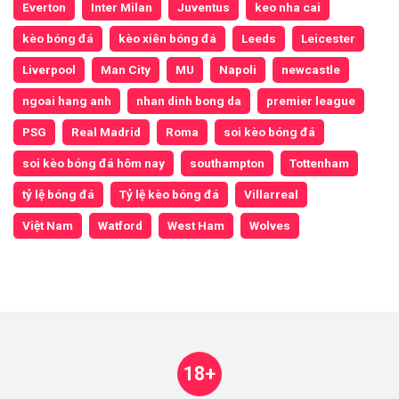
Everton
Inter Milan
Juventus
keo nha cai
kèo bóng đá
kèo xiên bóng đá
Leeds
Leicester
Liverpool
Man City
MU
Napoli
newcastle
ngoai hang anh
nhan dinh bong da
premier league
PSG
Real Madrid
Roma
soi kèo bóng đá
soi kèo bóng đá hôm nay
southampton
Tottenham
tỷ lệ bóng đá
Tỷ lệ kèo bóng đá
Villarreal
Việt Nam
Watford
West Ham
Wolves
18+