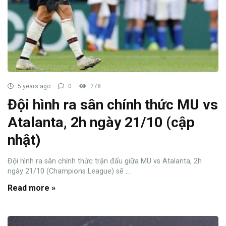
5 years ago
0
278
Đội hình ra sân chính thức MU vs
Atalanta, 2h ngày 21/10 (cập
nhật)
Đội hình ra sân chính thức trận đấu giữa MU vs Atalanta, 2h
ngày 21/10 (Champions League) sẽ ...
Read more »