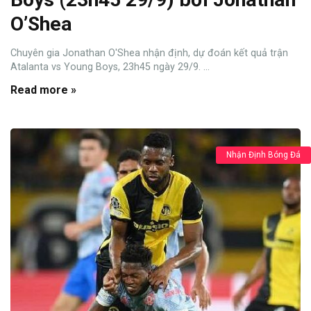
O’Shea
Chuyên gia Jonathan O'Shea nhận định, dự đoán kết quả trận
Atalanta vs Young Boys, 23h45 ngày 29/9. ...
Read more »
Nhận Định Bóng Đá