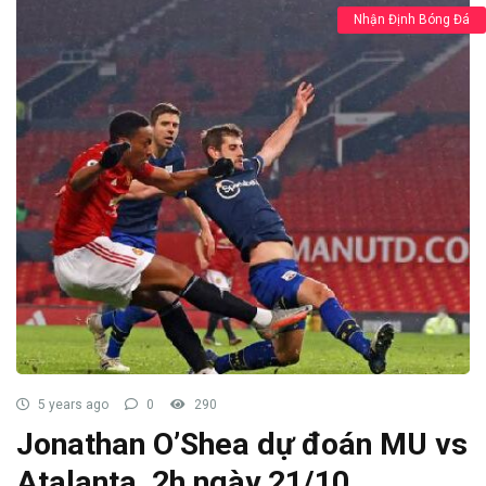
Nhận Định Bóng Đá
5 years ago
0
290
Jonathan O’Shea dự đoán MU vs
Atalanta, 2h ngày 21/10