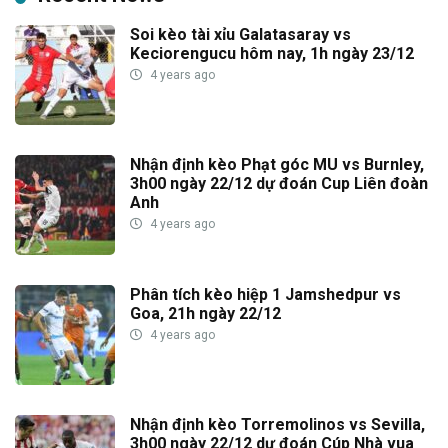
Soi kèo tài xỉu Galatasaray vs
Keciorengucu hôm nay, 1h ngày 23/12
4 years ago
Nhận định kèo Phạt góc MU vs Burnley,
3h00 ngày 22/12 dự đoán Cup Liên đoàn
Anh
4 years ago
Phân tích kèo hiệp 1 Jamshedpur vs
Goa, 21h ngày 22/12
4 years ago
Nhận định kèo Torremolinos vs Sevilla,
3h00 ngày 22/12 dự đoán Cúp Nhà vua