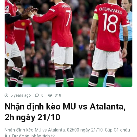
5 years ago
0
318
Nhận định kèo MU vs Atalanta,
2h ngày 21/10
Nhận định kèo MU vs Atalanta, 02h00 ngày 21/10, Cúp C1 châu
Âu. Dự đoán, phân tích tỷ ...