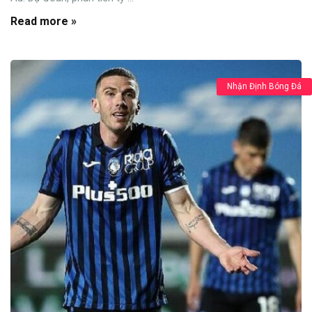
Read more »
Nhận Định Bóng Đá