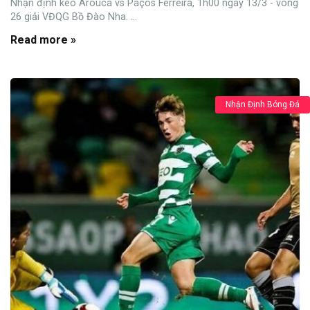
Nhận định kèo Arouca vs Paços Ferreira, 1h00 ngày 13/3 - vòng
26 giải VĐQG Bồ Đào Nha. ...
Read more »
Nhận Định Bóng Đá