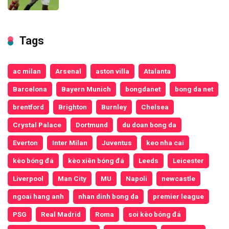
Tags
ac milan
Arsenal
aston villa
Atalanta
Barcelona
Bayern Munich
bongdanet
bong da net
brentford
Brighton
Burnley
Chelsea
Crystal Palace
Dortmund
du doan bong da
Everton
Inter Milan
Juventus
keo nha cai
kèo bóng đá
kèo xiên bóng đá
Leeds
Leicester
Liverpool
Man City
MU
Napoli
newcastle
ngoai hang anh
nhan dinh bong da
premier league
PSG
Real Madrid
Roma
soi kèo bóng đá