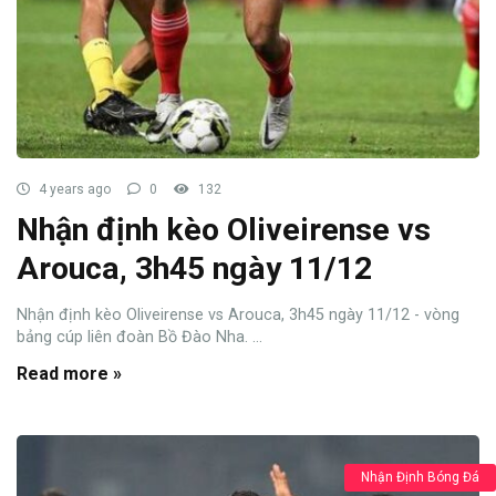
4 years ago
0
132
Nhận định kèo Oliveirense vs
Arouca, 3h45 ngày 11/12
Nhận định kèo Oliveirense vs Arouca, 3h45 ngày 11/12 - vòng
bảng cúp liên đoàn Bồ Đào Nha. ...
Read more »
Nhận Định Bóng Đá