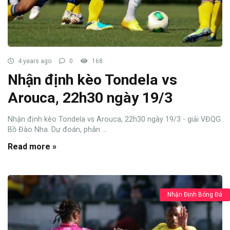
4 years ago
0
168
Nhận định kèo Tondela vs
Arouca, 22h30 ngày 19/3
Nhận định kèo Tondela vs Arouca, 22h30 ngày 19/3 - giải VĐQG
Bồ Đào Nha. Dự đoán, phân ...
Read more »
Nhận Định Bóng Đá