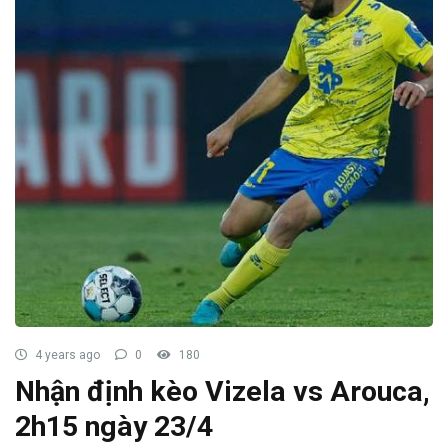
4 years ago
0
180
Nhận định kèo Vizela vs Arouca,
2h15 ngày 23/4