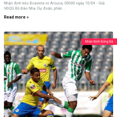
Nhận định kèo Boavista vs Arouca, 00h00 ngày 10/04 - Giải
VĐQG Bồ Đào Nha. Dự đoán, phân ...
Read more »
Nhận Định Bóng Đá