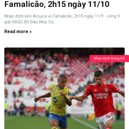
Famalicão, 2h15 ngày 11/10
Nhận định kèo Arouca vs Famalicão, 2h15 ngày 11/9 - vòng 9
giải VĐQG Bồ Đào Nha. Dự ...
Read more »
Nhận Định Bóng Đá