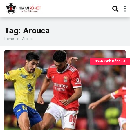
Tag:
Arouca
Home
»
Arouca
Nhận Định Bóng Đá