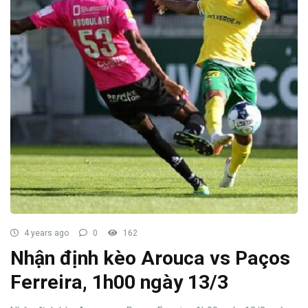
4 years ago
0
162
Nhận định kèo Arouca vs Paços
Ferreira, 1h00 ngày 13/3