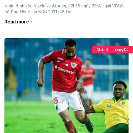
Nhận định kèo Vizela vs Arouca, 02h15 ngày 23/4 - giải VĐQG
Bồ Đào Nha/Liga NOS 2021/22. Dự ...
Read more »
Nhận Định Bóng Đá