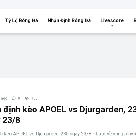
Tỷ Lệ Bóng Đá
Nhận Định Bóng Đá
Livescore
 ago
0
155
 định kèo APOEL vs Djurgarden, 2
 23/8
h kèo APOEL vs Djurgarden, 23h ngày 23/8 - Lượt về vòng play-