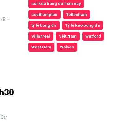
soi kèo bóng đá hôm nay
southampton
Tottenham
1/8 –
tỷ lệ bóng đá
Tỷ lệ kèo bóng đá
Villarreal
Việt Nam
Watford
West Ham
Wolves
0h30
 Dự