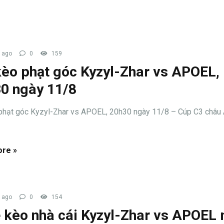
 ago
0
159
kèo phạt góc Kyzyl-Zhar vs APOEL,
0 ngày 11/8
phạt góc Kyzyl-Zhar vs APOEL, 20h30 ngày 11/8 – Cúp C3 châu 
re »
 ago
0
154
ệ kèo nhà cái Kyzyl-Zhar vs APOEL