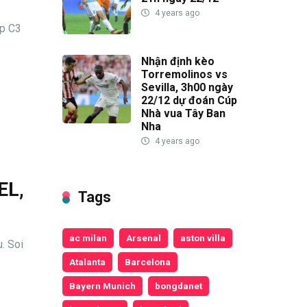
4 years ago
úp C3
Nhận định kèo
Torremolinos vs
Sevilla, 3h00 ngày
22/12 dự đoán Cúp
Nhà vua Tây Ban
Nha
4 years ago
EL,
Tags
ac milan
Arsenal
aston villa
. Soi
Atalanta
Barcelona
Bayern Munich
bongdanet