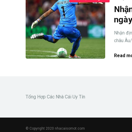
Nhận
ngày
Nhận địn
châu Âu/
Read mo
Tổng Hợp Các Nhà Cái Uy Tín
© Copyright 2020 nhacaisomot.com