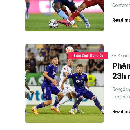
Conferen
Read mo
Nhận Định Bóng Đá
4 years
Phân
23h 
Bongdane
Lượt về v
Read mo