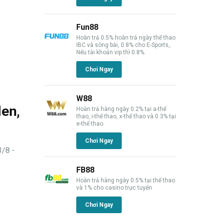
Fun88
Hoàn trả 0.5% hoàn trả ngày thể thao
IBC và sòng bài, 0.8% cho E-Sports,.
Nếu tài khoản vip thì 0.8%.
Chơi Ngay
W88
den,
Hoàn trả hàng ngày 0.2% tại a-thể
thao, i-thể thao, x-thể thao và 0.3% tại
e-thể thao.
Chơi Ngay
3/8 -
FB88
Hoàn trả hàng ngày 0.5% tại thể thao
và 1% cho casino trực tuyến
Chơi Ngay