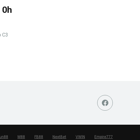
 0h
p C3
un88
M88
FB88
NextBet
VWIN
Empire777