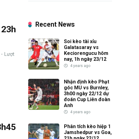
Recent News
 23h
Soi kèo tài xỉu
Galatasaray vs
Keciorengucu hôm
 - Lượt
nay, 1h ngày 23/12
4 years ago
Nhận định kèo Phạt
góc MU vs Burnley,
3h00 ngày 22/12 dự
đoán Cup Liên đoàn
Anh
4 years ago
3h45
Phân tích kèo hiệp 1
Jamshedpur vs Goa,
21h ngày 22/12