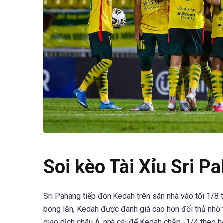
Soi kèo Tài Xỉu Sri P
Sri Pahang tiếp đón Kedah trên sân nhà vào tối 1/8
bóng lăn, Kedah được đánh giá cao hơn đối thủ nhờ t
giao dịch châu Á, nhà cái để Kedah chấp -1/4 theo h