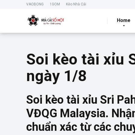
VAOBONG
1GOM
Kèo Nhà Cái
Home
Soi kèo tài xỉu
ngày 1/8
Soi kèo tài xỉu Sri P
VĐQG Malaysia. Nhận đ
chuẩn xác từ các chuy