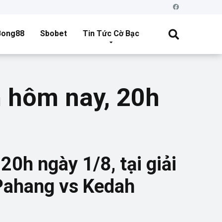
Bong88
Sbobet
Tin Tức Cờ Bạc
h hôm nay, 20h
20h ngày 1/8, tại giải
 Pahang vs Kedah