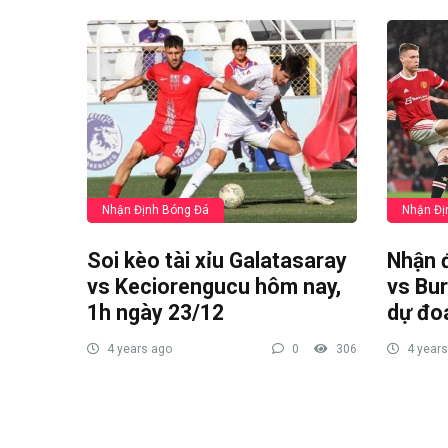
Nhận Định Bóng Đá
Nhận Đị
Soi kèo tài xỉu Galatasaray
Nhận 
vs Keciorengucu hôm nay,
vs Bur
1h ngày 23/12
dự đo
4 years ago
0
306
4 years