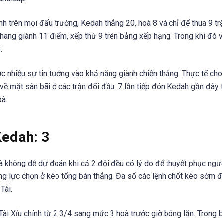
nh trên mọi đấu trường, Kedah thắng 20, hoà 8 và chỉ để thua 9 tr
hang giành 11 điểm, xếp thứ 9 trên bảng xếp hạng. Trong khi đó 
.
 nhiều sự tin tưởng vào khả năng giành chiến thắng. Thực tế cho
về mặt sân bãi ở các trận đối đầu. 7 lần tiếp đón Kedah gần đây 
oà.
Kedah: 3
là không dễ dự đoán khi cả 2 đội đều có lý do để thuyết phục ng
ng lực chọn ở kèo tổng bàn thắng. Đa số các lệnh chốt kèo sớm 
Tài.
 Tài Xỉu chính từ 2 3/4 sang mức 3 hoà trước giờ bóng lăn. Trong 