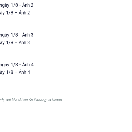
gày 1/8 – Ảnh 2
gày 1/8 – Ảnh 3
gày 1/8 – Ảnh 4
dah
,
soi kèo tài xỉu Sri Pahang vs Kedah