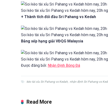
Soi kèo tài xỉu Sri Pahang vs Kedah hôm nay, 20h n
+ Thành tích đối đầu Sri Pahang vs Kedah
Soi kèo tài xỉu Sri Pahang vs Kedah hôm nay, 20h n
Bảng xếp hạng giải VĐQG Malaysia
Soi kèo tài xỉu Sri Pahang vs Kedah hôm nay, 20h n
Được đăng bởi:
Nhận Định Bóng Đá
kèo tài xỉu Sri Pahang vs Kedah
,
nhận định Sri Pahang vs Ke
Read More