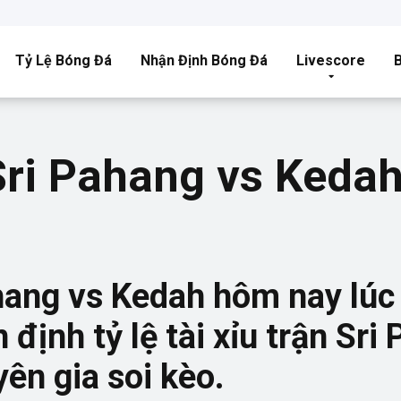
Tỷ Lệ Bóng Đá
Nhận Định Bóng Đá
Livescore
 Sri Pahang vs Keda
ahang vs Kedah hôm nay lúc 
ịnh tỷ lệ tài xỉu trận Sri
ên gia soi kèo.