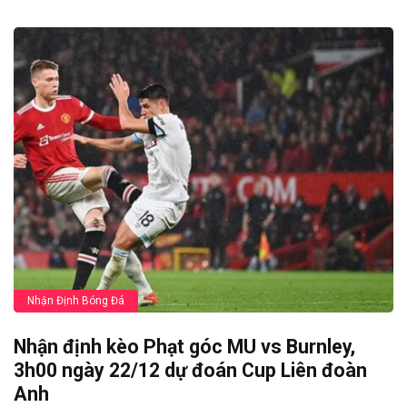
Nhận Định Bóng Đá
Nhận định kèo Phạt góc MU vs Burnley,
3h00 ngày 22/12 dự đoán Cup Liên đoàn
Anh