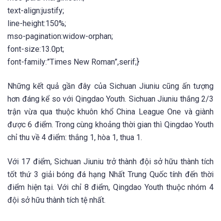
text-align:justify;
line-height:150%;
mso-pagination:widow-orphan;
font-size:13.0pt;
font-family:”Times New Roman”,serif;}
Những kết quả gần đây của Sichuan Jiuniu cũng ấn tượng
hơn đáng kể so với Qingdao Youth. Sichuan Jiuniu thắng 2/3
trận vừa qua thuộc khuôn khổ China League One và giành
được 6 điểm. Trong cùng khoảng thời gian thì Qingdao Youth
chỉ thu về 4 điểm: thắng 1, hòa 1, thua 1.
Với 17 điểm, Sichuan Jiuniu trở thành đội sở hữu thành tích
tốt thứ 3 giải bóng đá hạng Nhất Trung Quốc tính đến thời
điểm hiện tại. Với chỉ 8 điểm, Qingdao Youth thuộc nhóm 4
đội sở hữu thành tích tệ nhất.