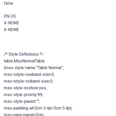
false
EN-US
X-NONE
X-NONE
/* Style Definitions */
table.MsoNormalTable
{mso-style-name:”Table Normal”;
mso-tstyle-rowband-size:0;
mso-tstyle-colband-size:0;
mso-style-noshow:yes;
mso-style-priority:99;
mso-style-parent:””;
mso-padding-alt:0cm 5.4pt 0cm 5.4pt;
mso-para-margin:0cm;