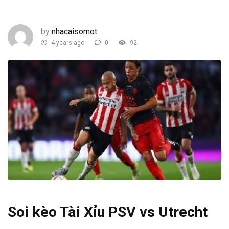
by
nhacaisomot
4 years ago
0
92
Soi kèo Tài Xỉu PSV vs Utrecht