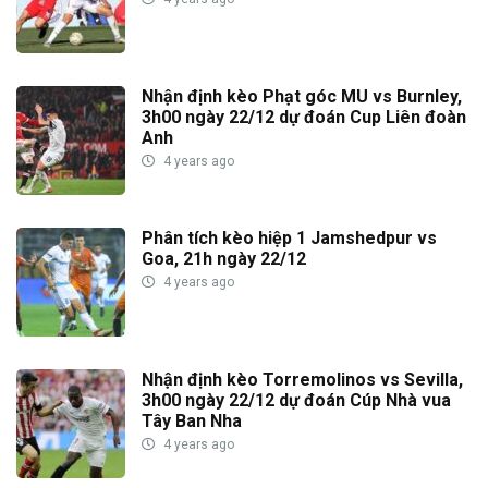
Nhận định kèo Phạt góc MU vs Burnley,
3h00 ngày 22/12 dự đoán Cup Liên đoàn
Anh
4 years ago
Phân tích kèo hiệp 1 Jamshedpur vs
Goa, 21h ngày 22/12
4 years ago
Nhận định kèo Torremolinos vs Sevilla,
3h00 ngày 22/12 dự đoán Cúp Nhà vua
Tây Ban Nha
4 years ago