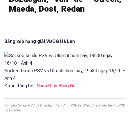
Maeda, Dost, Redan
Bảng xếp hạng giải VĐQG Hà Lan
Soi kèo tài xỉu PSV vs Utrecht hôm nay, 19h30 ngày 16/10 –
Ảnh 4
Được đăng bởi:
Nhận Định Bóng Đá
kèo tài xỉu PSV vs Utrecht
,
nhận định PSV vs Utrecht
,
soi kèo tài xỉu PSV
vs Utrecht