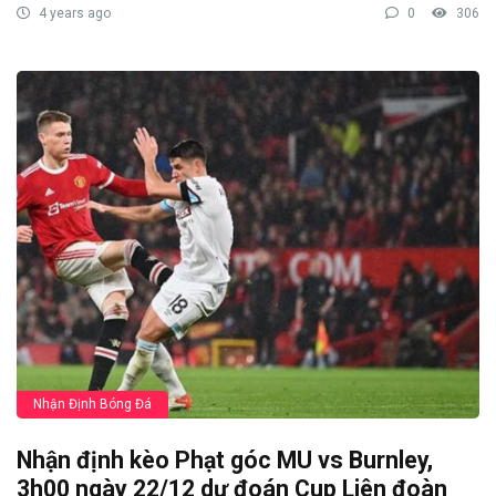
4 years ago
0
306
Nhận Định Bóng Đá
Nhận định kèo Phạt góc MU vs Burnley,
3h00 ngày 22/12 dự đoán Cup Liên đoàn