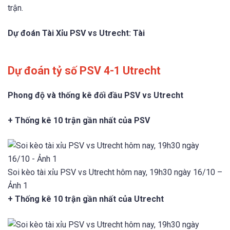
trận.
Dự đoán Tài Xỉu PSV vs Utrecht: Tài
Dự đoán tỷ số PSV 4-1 Utrecht
Phong độ và thống kê đối đầu PSV vs Utrecht
+ Thống kê 10 trận gần nhất của PSV
Soi kèo tài xỉu PSV vs Utrecht hôm nay, 19h30 ngày 16/10 –
Ảnh 1
+ Thống kê 10 trận gần nhất của Utrecht