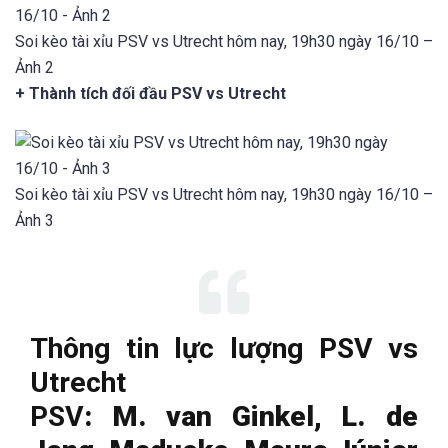
Soi kèo tài xỉu PSV vs Utrecht hôm nay, 19h30 ngày 16/10 –
Ảnh 2
+ Thành tích đối đầu PSV vs Utrecht
Soi kèo tài xỉu PSV vs Utrecht hôm nay, 19h30 ngày 16/10 –
Ảnh 3
Thông tin lực lượng PSV vs
Utrecht
PSV
: M. van Ginkel, L. de