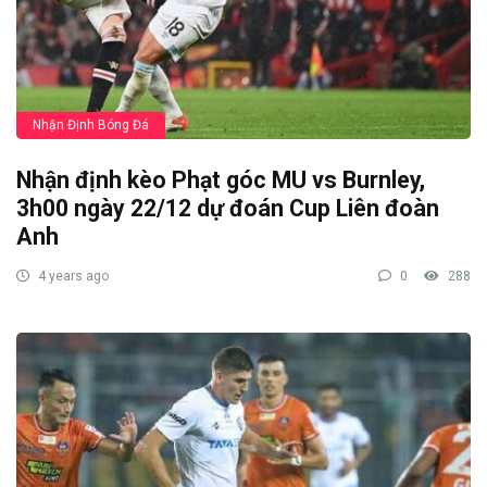
Nhận Định Bóng Đá
Nhận định kèo Phạt góc MU vs Burnley,
3h00 ngày 22/12 dự đoán Cup Liên đoàn
Anh
4 years ago
0
288