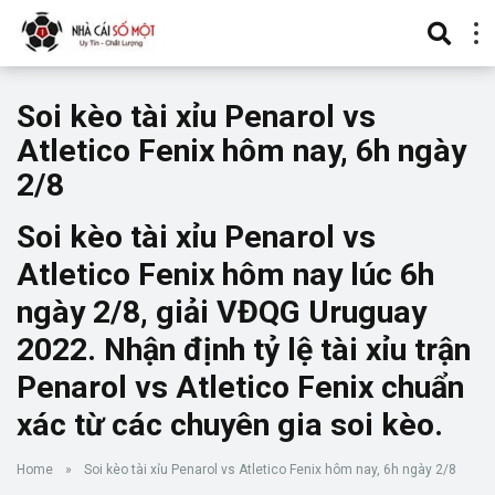
Soi kèo tài xỉu Penarol vs
Atletico Fenix hôm nay, 6h ngày
2/8
Soi kèo tài xỉu Penarol vs
Atletico Fenix hôm nay lúc 6h
ngày 2/8, giải VĐQG Uruguay
2022. Nhận định tỷ lệ tài xỉu trận
Penarol vs Atletico Fenix chuẩn
xác từ các chuyên gia soi kèo.
Home
»
Soi kèo tài xỉu Penarol vs Atletico Fenix hôm nay, 6h ngày 2/8