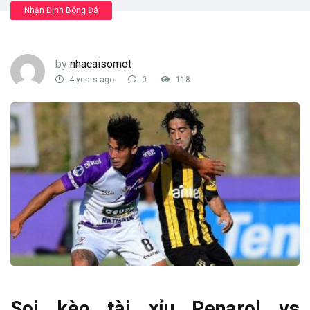
Nhận Định Bóng Đá
by
nhacaisomot
4 years ago
0
118
Soi kèo tài xỉu Penarol vs