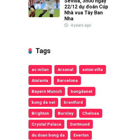
Sevilla, 3h00 ngày
22/12 dự đoán Cúp
Nhà vua Tây Ban
Nha
4 years ago
Tags
ac milan
Arsenal
aston villa
Atalanta
Barcelona
Bayern Munich
bongdanet
bong da net
brentford
Brighton
Burnley
Chelsea
Crystal Palace
Dortmund
du doan bong da
Everton