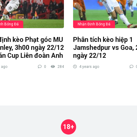
nh Bóng Đá
Nhận Định Bóng Đá
định kèo Phạt góc MU
Phân tích kèo hiệp 1
nley, 3h00 ngày 22/12
Jamshedpur vs Goa, 
án Cup Liên đoàn Anh
ngày 22/12
 ago
0
284
4 years ago
18+