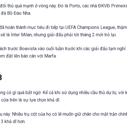
đối thủ quá mạnh ở vòng này. Đó là Porto, các nhà ĐKVĐ Primeira
g đá Bồ Đào Nha.
đã hoàn thành mục tiêu đi tiếp tại UEFA Champions League, thậm
ẽ là Inter Milan, nhưng giải đấu phải tới tháng 2 mới trỏ lại.
ách trước Boavista vào cuối tuần trước khi các giải đấu tạm nghỉ
m đặt lên bàn cân với Marfa.
3
g có gì quá bất ngờ. Kể cả khi sử dụng nhiều cầu thủ dự bị, với k
 cửa trên là sự lựa chọn khả dĩ.
này. Nhiều trụ cột của họ có lẽ muốn giữ chân cho mặt trận chín
3 khả dĩ hơn.