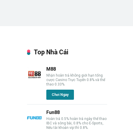
Top Nhà Cái
M88
Nhận hoàn trả không giới hạn tổng
cược Casino Trực Tuyến 0.8% và thể
thao 0.33%.
Chơi Ngay
Fun88
Hoàn trả 0.5% hoàn trả ngày thể thao
IBC và sòng bài, 0.8% cho E-Sports,.
Nếu tài khoản vip thì 0.8%.