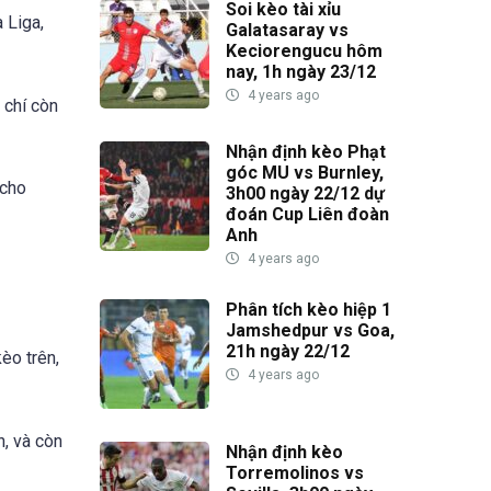
Soi kèo tài xỉu
 Liga,
Galatasaray vs
Keciorengucu hôm
nay, 1h ngày 23/12
4 years ago
 chí còn
Nhận định kèo Phạt
góc MU vs Burnley,
 cho
3h00 ngày 22/12 dự
đoán Cup Liên đoàn
Anh
4 years ago
Phân tích kèo hiệp 1
Jamshedpur vs Goa,
21h ngày 22/12
èo trên,
4 years ago
h, và còn
Nhận định kèo
Torremolinos vs