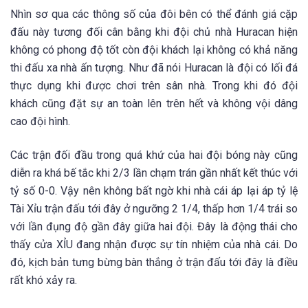
Nhìn sơ qua các thông số của đôi bên có thể đánh giá cặp
đấu này tương đối cân bằng khi đội chủ nhà Huracan hiện
không có phong độ tốt còn đội khách lại không có khả năng
thi đấu xa nhà ấn tượng. Như đã nói Huracan là đội có lối đá
thực dụng khi được chơi trên sân nhà. Trong khi đó đội
khách cũng đặt sự an toàn lên trên hết và không vội dâng
cao đội hình.
Các trận đối đầu trong quá khứ của hai đội bóng này cũng
diễn ra khá bế tắc khi 2/3 lần chạm trán gần nhất kết thúc với
tỷ số 0-0. Vậy nên không bất ngờ khi nhà cái áp lại áp tỷ lệ
Tài Xỉu trận đấu tới đây ở ngưỡng 2 1/4, thấp hơn 1/4 trái so
với lần đụng độ gần đây giữa hai đội. Đây là động thái cho
thấy cửa XỈU đang nhận được sự tín nhiệm của nhà cái. Do
đó, kịch bản tưng bừng bàn thắng ở trận đấu tới đây là điều
rất khó xảy ra.