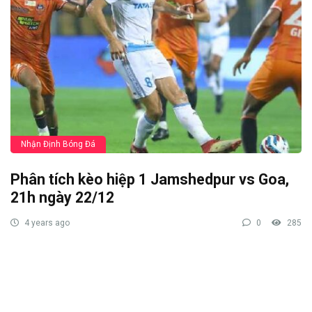
Nhận Định Bóng Đá
Phân tích kèo hiệp 1 Jamshedpur vs Goa,
21h ngày 22/12
4 years ago
0
285