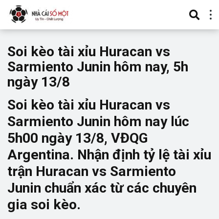
Soi kèo tài xỉu Huracan vs
Sarmiento Junin hôm nay, 5h
ngày 13/8
Soi kèo tài xỉu Huracan vs
Sarmiento Junin hôm nay lúc
5h00 ngày 13/8, VĐQG
Argentina. Nhận định tỷ lệ tài xỉu
trận Huracan vs Sarmiento
Junin chuẩn xác từ các chuyên
gia soi kèo.