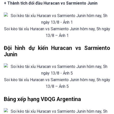
+ Thành tích đối đầu Huracan vs Sarmiento Junin
Soi kèo tài xỉu Huracan vs Sarmiento Junin hôm nay, 5h ngày
13/8 – Ảnh 1
Đội hình dự kiến Huracan vs Sarmiento
Junin
Soi kèo tài xỉu Huracan vs Sarmiento Junin hôm nay, 5h ngày
13/8 – Ảnh 5
Bảng xếp hạng VĐQG Argentina