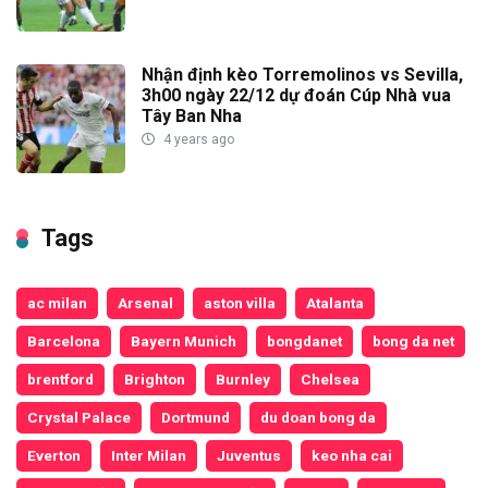
Nhận định kèo Torremolinos vs Sevilla,
3h00 ngày 22/12 dự đoán Cúp Nhà vua
Tây Ban Nha
4 years ago
Tags
ac milan
Arsenal
aston villa
Atalanta
Barcelona
Bayern Munich
bongdanet
bong da net
brentford
Brighton
Burnley
Chelsea
Crystal Palace
Dortmund
du doan bong da
Everton
Inter Milan
Juventus
keo nha cai