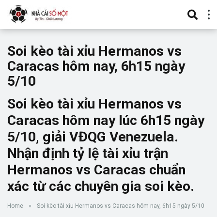
Soi kèo tài xỉu Hermanos vs
Caracas hôm nay, 6h15 ngày
5/10
Soi kèo tài xỉu Hermanos vs
Caracas hôm nay lúc 6h15 ngày
5/10, giải VĐQG Venezuela.
Nhận định tỷ lệ tài xỉu trận
Hermanos vs Caracas chuẩn
xác từ các chuyên gia soi kèo.
Home
»
Soi kèo tài xỉu Hermanos vs Caracas hôm nay, 6h15 ngày 5/10