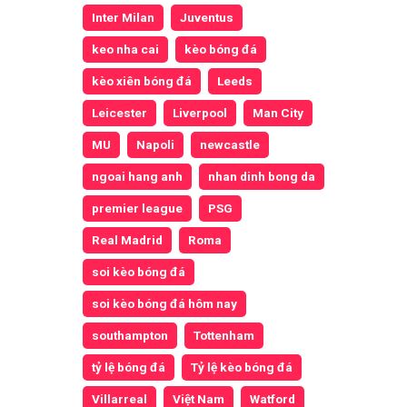
Inter Milan
Juventus
keo nha cai
kèo bóng đá
kèo xiên bóng đá
Leeds
Leicester
Liverpool
Man City
MU
Napoli
newcastle
ngoai hang anh
nhan dinh bong da
premier league
PSG
Real Madrid
Roma
soi kèo bóng đá
soi kèo bóng đá hôm nay
southampton
Tottenham
tỷ lệ bóng đá
Tỷ lệ kèo bóng đá
Villarreal
Việt Nam
Watford