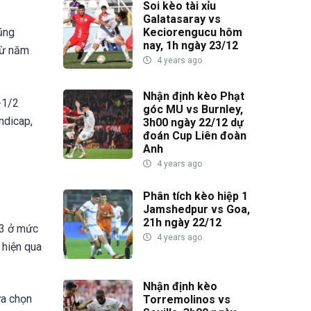
Soi kèo tài xỉu
Galatasaray vs
Keciorengucu hôm
ũng
nay, 1h ngày 23/12
từ năm
4 years ago
Nhận định kèo Phạt
-1/2
góc MU vs Burnley,
ndicap,
3h00 ngày 22/12 dự
đoán Cup Liên đoàn
Anh
4 years ago
Phân tích kèo hiệp 1
Jamshedpur vs Goa,
21h ngày 22/12
23 ở mức
4 years ago
 hiện qua
Nhận định kèo
ựa chọn
Torremolinos vs