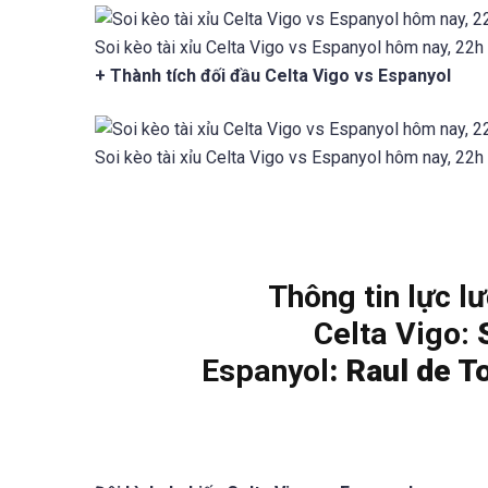
Soi kèo tài xỉu Celta Vigo vs Espanyol hôm nay, 22
+ Thành tích đối đầu Celta Vigo vs Espanyol
Soi kèo tài xỉu Celta Vigo vs Espanyol hôm nay, 22
Thông tin lực l
Celta Vigo:
S
Espanyol
: Raul de T