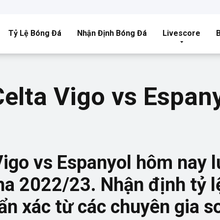
Tỷ Lệ Bóng Đá
Nhận Định Bóng Đá
Livescore
 Celta Vigo vs Espan
 Vigo vs Espanyol hôm nay 
 2022/23. Nhận định tỷ lệ 
n xác từ các chuyên gia so