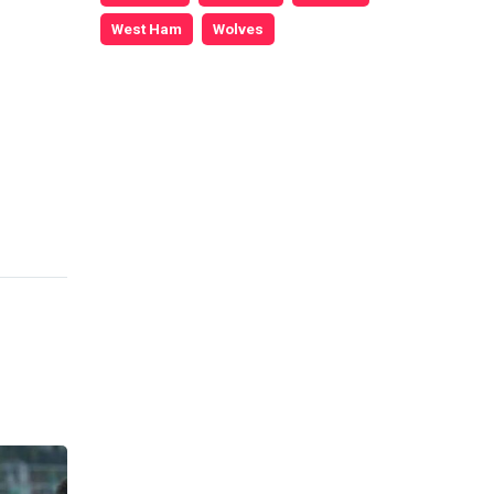
West Ham
Wolves