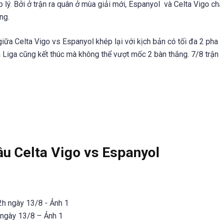
ợp lý. Bởi ở trận ra quân ở mùa giải mới, Espanyol và Celta Vigo c
ng.
iữa Celta Vigo vs Espanyol khép lại với kịch bản có tối đa 2 pha
a Liga cũng kết thúc mà không thể vượt mốc 2 bàn thắng. 7/8 trận
ầu Celta Vigo vs Espanyol
h ngày 13/8 – Ảnh 1