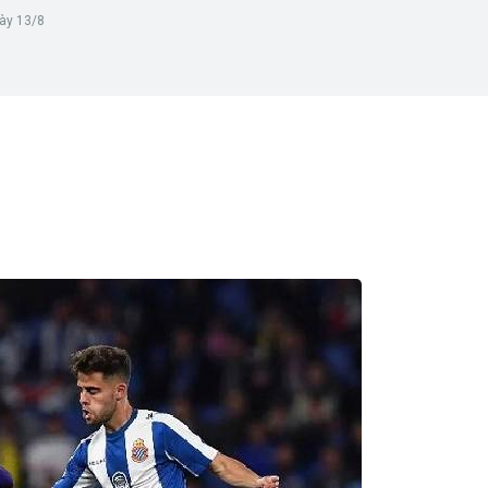
gày 13/8