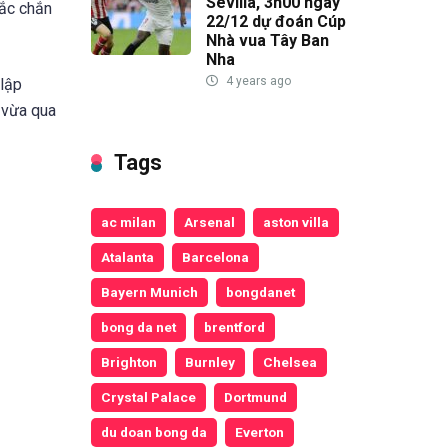
Sevilla, 3h00 ngày
hắc chắn
22/12 dự đoán Cúp
Nhà vua Tây Ban
Nha
4 years ago
 lập
 vừa qua
Tags
ac milan
Arsenal
aston villa
Atalanta
Barcelona
Bayern Munich
bongdanet
bong da net
brentford
Brighton
Burnley
Chelsea
Crystal Palace
Dortmund
du doan bong da
Everton