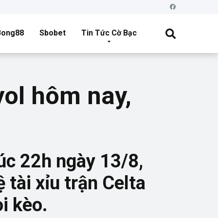
Bong88
Sbobet
Tin Tức Cờ Bạc
yol hôm nay,
lúc 22h ngày 13/8,
tài xỉu trận Celta
i kèo.