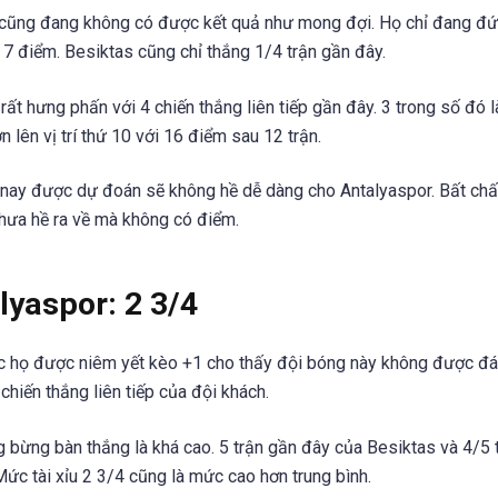
k cũng đang không có được kết quả như mong đợi. Họ chỉ đang đứ
 7 điểm. Besiktas cũng chỉ thắng 1/4 trận gần đây.
rất hưng phấn với 4 chiến thắng liên tiếp gần đây. 3 trong số đó 
 lên vị trí thứ 10 với 16 điểm sau 12 trận.
 nay được dự đoán sẽ không hề dễ dàng cho Antalyaspor. Bất chấ
chưa hề ra về mà không có điểm.
lyaspor: 2 3/4
ệc họ được niêm yết kèo +1 cho thấy đội bóng này không được đá
chiến thắng liên tiếp của đội khách.
ng bừng bàn thắng là khá cao. 5 trận gần đây của Besiktas và 4/5 
Mức tài xỉu 2 3/4 cũng là mức cao hơn trung bình.