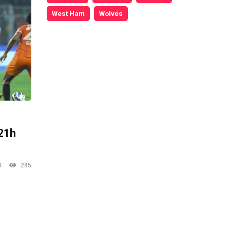
West Ham
Wolves
21h
0
285