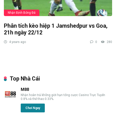
Nhận Định Bóng Đá
Phân tích kèo hiệp 1 Jamshedpur vs Goa,
21h ngày 22/12
4 years ago
0
280
Top Nhà Cái
M88
Nhận hoàn trả không giới hạn tổng cược Casino Trực Tuyến
0.8% và thể thao 0.33%.
Chơi Ngay