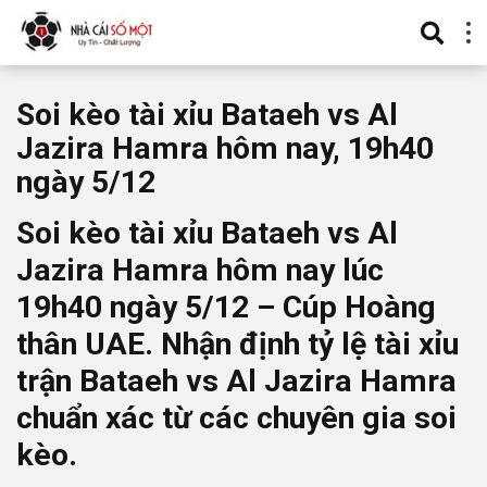
Soi kèo tài xỉu Bataeh vs Al
Jazira Hamra hôm nay, 19h40
ngày 5/12
Soi kèo tài xỉu Bataeh vs Al
Jazira Hamra hôm nay lúc
19h40 ngày 5/12 – Cúp Hoàng
thân UAE. Nhận định tỷ lệ tài xỉu
trận Bataeh vs Al Jazira Hamra
chuẩn xác từ các chuyên gia soi
kèo.