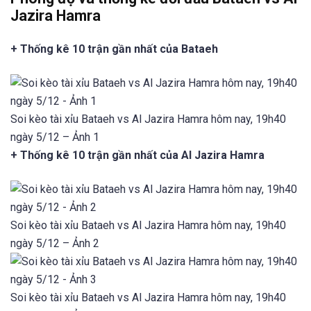
Jazira Hamra
+ Thống kê 10 trận gần nhất của Bataeh
Soi kèo tài xỉu Bataeh vs Al Jazira Hamra hôm nay, 19h40
ngày 5/12 – Ảnh 1
+ Thống kê 10 trận gần nhất của Al Jazira Hamra
Soi kèo tài xỉu Bataeh vs Al Jazira Hamra hôm nay, 19h40
ngày 5/12 – Ảnh 2
Soi kèo tài xỉu Bataeh vs Al Jazira Hamra hôm nay, 19h40