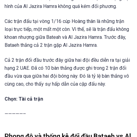
hình của Al Jazira Hamra không quá kém đối phương.
Các trận đấu tại vòng 1/16 cúp Hoàng thân là những trận
loại trực tiếp, một mất một còn. Vì thế, sẽ là trận đấu không
khoan nhượng giữa Bateah và Al Jazira Hamra. Trước đây,
Bataeh thắng cả 2 trận gặp Al Jazira Hamra.
Cả 2 trận đối đầu trước đây giữa hai đội đều diễn ra tại giải
hạng 2 UAE. Đã có 10 bàn thắng được ghi trong 2 trận đối
đầu vừa qua giữa hai đội bóng này. Đó là tỷ lệ bàn thắng vô
cùng cao, cho thấy sự hấp dẫn của cặp đấu này.
Chọn: Tài cả trận
—————–
Phong độ và thống kê đối đầu Bataeh vs Al