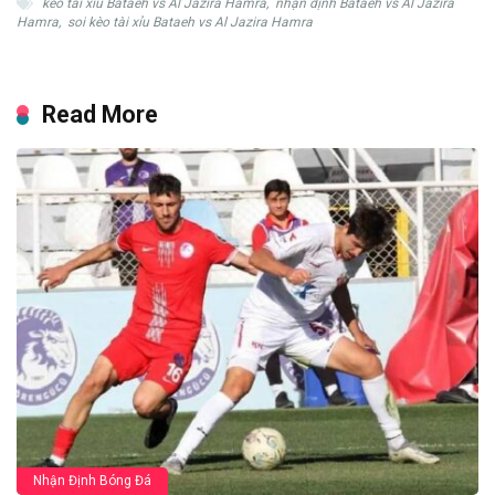
kèo tài xỉu Bataeh vs Al Jazira Hamra
,
nhận định Bataeh vs Al Jazira
Hamra
,
soi kèo tài xỉu Bataeh vs Al Jazira Hamra
Read More
Nhận Định Bóng Đá