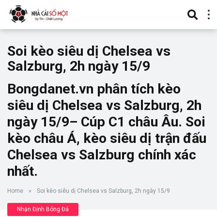
Soi kèo siêu dị Chelsea vs
Salzburg, 2h ngày 15/9
Bongdanet.vn phân tích kèo
siêu dị Chelsea vs Salzburg, 2h
ngày 15/9– Cúp C1 châu Âu. Soi
kèo châu Á, kèo siêu dị trận đấu
Chelsea vs Salzburg chính xác
nhất.
Home
»
Soi kèo siêu dị Chelsea vs Salzburg, 2h ngày 15/9
Nhận Định Bóng Đá