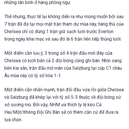
những tân binh ở hàng phòng ngự.
Thế nhưng, thực tế lại không diễn ra như mong muốn bởi sau
7 trận đã đá tại mọi mặt trận tham dự mùa này, hàng thủ của
Chelsea chỉ có đúng 1 trận giữ sạch lưới trước Everton
trong ngày khai mạc và sau đó là 6 trận liên tiếp thủng lưới.
Một điểm cần lưu ý, 3 trong số 4 trận đấu mới đây của
Chelsea có kịch bản cả 2 đội bóng cùng ghi bàn. Nhìn sang
bên kia sân, trận đấu mở màn của Salzburg tại cúp C1 châu
Âu mùa này có tỷ số hòa 1-1.
Một điểm cần nhấn mạnh, trận đối đầu vừa rồi giữa Chelsea
và Salzburg đã khép lại với tỷ số 5-3 thuộc về đội bóng xứ
sở sương mù. Bởi vậy, NHM ưa thích ty lệ kèo Cả
Hai/Một/Không Đội Ghi Bàn sẽ có thêm căn cứ để đưa ra
lựa chọn.