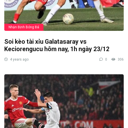
Nhận Định Bóng Đá
Soi kèo tài xỉu Galatasaray vs
Keciorengucu hôm nay, 1h ngày 23/12
4 years ago
0
306