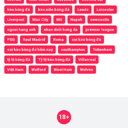
kèo bóng đá
kèo xiên bóng đá
Leeds
Leicester
Liverpool
Man City
MU
Napoli
newcastle
ngoai hang anh
nhan dinh bong da
premier league
PSG
Real Madrid
Roma
soi kèo bóng đá
soi kèo bóng đá hôm nay
southampton
Tottenham
tỷ lệ bóng đá
Tỷ lệ kèo bóng đá
Villarreal
Việt Nam
Watford
West Ham
Wolves
18+