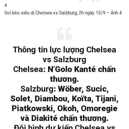
Soi kèo siêu dị Chelsea vs Salzburg, 2h ngày 15/9 – Ảnh 4
Thông tin lực lượng Chelsea
vs Salzburg
Chelsea
: N’Golo Kanté chấn
thương.
Salzburg
: Wöber, Sucic,
Solet, Diambou, Koïta, Tijani,
Piatkowski, Okoh, Omoregie
và Diakité chấn thương.
Đội hình dự kiến Chelsea vs